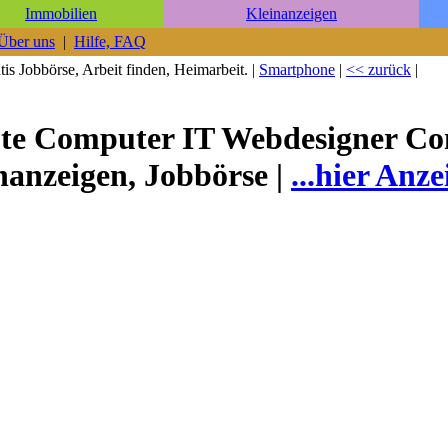
Immobilien
Kleinanzeigen
Über uns
|
Hilfe, FAQ
is Jobbörse, Arbeit finden, Heimarbeit. |
Smartphone
|
<< zurück
|
bote Computer IT Webdesigner C
nanzeigen, Jobbörse |
...hier Anz