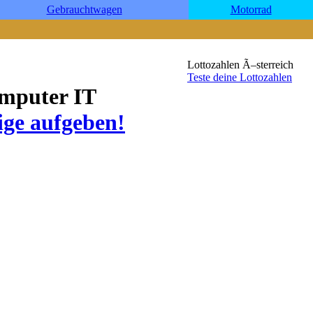
Gebrauchtwagen
Motorrad
Lottozahlen Ã–sterreich
Teste deine Lottozahlen
omputer IT
eige aufgeben!