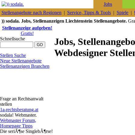
Jobs
Stellenangebote nach Regionen
|
Service, Tipps & Tools
|
Spiele
|
)) sodala. Jobs, Stellenanzeigen Liechtenstein Stellenangebote.
Grat
Stellenanzeige aufgeben!
Gratis!
Schnellsuche
Jobs, Stellenange
Webdesigner Stelle
Stellen Suche
Neue Stellenangebote
Stellenanzeigen Branchen
Frage an Rechtsanwalt
stellen
1a-rechtsberatung.at
sodala! Webmaster.
Webmaster Forum,
Homepage Tipps
Die seriÃ¶se SinglebÃ¶rse!