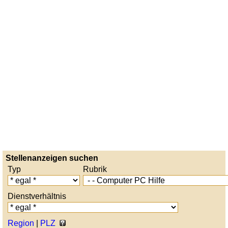
Stellenanzeigen suchen
Typ
Rubrik
Dienstverhältnis
Region
|
PLZ