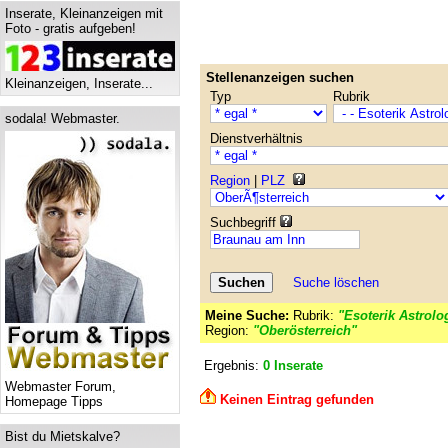
Inserate, Kleinanzeigen mit
Foto - gratis aufgeben!
Stellenanzeigen suchen
Kleinanzeigen, Inserate...
Typ
Rubrik
sodala! Webmaster.
Dienstverhältnis
Region
|
PLZ
Suchbegriff
Suche löschen
Meine Suche:
Rubrik:
"Esoterik Astrolo
Region:
"Oberösterreich"
Ergebnis:
0 Inserate
Webmaster Forum,
Keinen Eintrag gefunden
Homepage Tipps
Bist du Mietskalve?