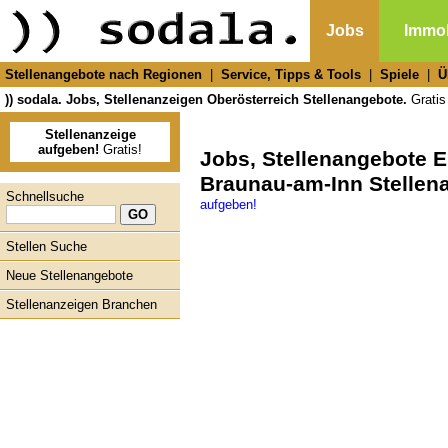
Jobs
Immob
Stellenangebote nach Regionen
|
Service, Tipps & Tools
|
Spiele
|
Ü
)) sodala. Jobs, Stellenanzeigen Oberösterreich Stellenangebote.
Gratis 
Stellenanzeige
aufgeben!
Gratis!
Jobs, Stellenangebote E
Braunau-am-Inn Stellen
Schnellsuche
aufgeben!
Stellen Suche
Neue Stellenangebote
Stellenanzeigen Branchen