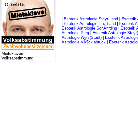
|
Esoterik Astrologie Steyr-Land
|
Esoterik 
|
Esoterik Astrologie Linz-Land
|
Esoterik A
Esoterik Astrologie SchÃ¤rding
|
Esoterik 
Astrologie Perg
|
Esoterik Astrologie Steyr
Astrologie Wels(Stadt)
|
Esoterik Astrolog
Astrologie VÃ¶cklabruck
|
Esoterik Astrolo
Mietsklaven
Volksabstimmung