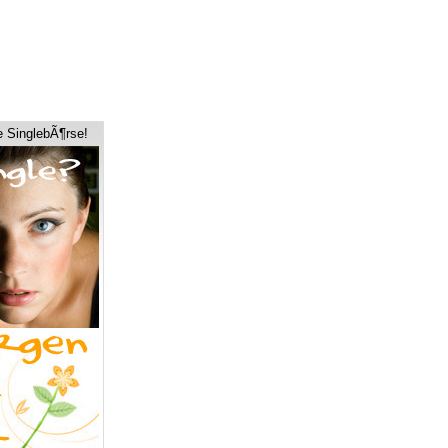
e SinglebÃ¶rse!