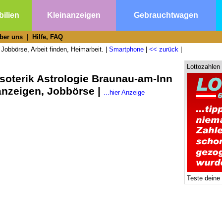
ilien
Kleinanzeigen
Gebrauchtwagen
ber uns
|
Hilfe, FAQ
Jobbörse, Arbeit finden, Heimarbeit. |
Smartphone
|
<< zurück
|
Lottozahlen
soterik Astrologie Braunau-am-Inn
anzeigen, Jobbörse |
...hier Anzeige
Teste deine