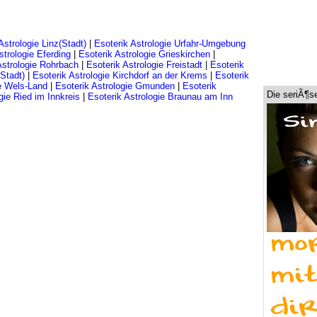
Astrologie Linz(Stadt)
|
Esoterik Astrologie Urfahr-Umgebung
strologie Eferding
|
Esoterik Astrologie Grieskirchen
|
Astrologie Rohrbach
|
Esoterik Astrologie Freistadt
|
Esoterik
(Stadt)
|
Esoterik Astrologie Kirchdorf an der Krems
|
Esoterik
ie Wels-Land
|
Esoterik Astrologie Gmunden
|
Esoterik
Die seriÃ¶s
gie Ried im Innkreis
|
Esoterik Astrologie Braunau am Inn