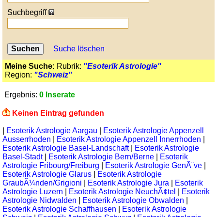
Suchbegriff
Suche löschen
Meine Suche:
Rubrik:
"Esoterik Astrologie"
Region:
"Schweiz"
Ergebnis:
0 Inserate
Keinen Eintrag gefunden
|
Esoterik Astrologie Aargau
|
Esoterik Astrologie Appenzell
Ausserrhoden
|
Esoterik Astrologie Appenzell Innerrhoden
|
Esoterik Astrologie Basel-Landschaft
|
Esoterik Astrologie
Basel-Stadt
|
Esoterik Astrologie Bern/Berne
|
Esoterik
Astrologie Fribourg/Freiburg
|
Esoterik Astrologie GenÃ¨ve
|
Esoterik Astrologie Glarus
|
Esoterik Astrologie
GraubÃ¼nden/Grigioni
|
Esoterik Astrologie Jura
|
Esoterik
Astrologie Luzern
|
Esoterik Astrologie NeuchÃ¢tel
|
Esoterik
Astrologie Nidwalden
|
Esoterik Astrologie Obwalden
|
Esoterik Astrologie Schaffhausen
|
Esoterik Astrologie