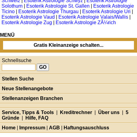
Schweiz
|
Esoterik Astrologie Schwyz
|
Esoterik Astrologie
Solothurn
|
Esoterik Astrologie St. Gallen
|
Esoterik Astrologie
Ticino
|
Esoterik Astrologie Thurgau
|
Esoterik Astrologie Uri
|
Esoterik Astrologie Vaud
|
Esoterik Astrologie Valais/Wallis
|
Esoterik Astrologie Zug
|
Esoterik Astrologie ZÃ¼rich
MENÜ
Gratis Kleinanzeige schalten...
Schnellsuche
Stellen Suche
Neue Stellenangebote
Stellenanzeigen Branchen
Service, Tipps & Tools
|
Kreditrechner
|
Über uns
|
5
Gründe
|
Hilfe, FAQ
Home
|
Impressum
|
AGB
|
Haftungsauschluss