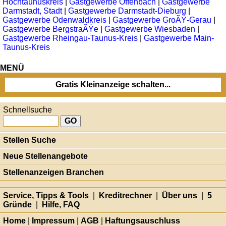
Hochtaunuskreis
|
Gastgewerbe Offenbach
|
Gastgewerbe
Darmstadt, Stadt
|
Gastgewerbe Darmstadt-Dieburg
|
Gastgewerbe Odenwaldkreis
|
Gastgewerbe GroÃŸ-Gerau
|
Gastgewerbe BergstraÃŸe
|
Gastgewerbe Wiesbaden
|
Gastgewerbe Rheingau-Taunus-Kreis
|
Gastgewerbe Main-
Taunus-Kreis
MENÜ
Gratis Kleinanzeige schalten...
Schnellsuche
Stellen Suche
Neue Stellenangebote
Stellenanzeigen Branchen
Service, Tipps & Tools
|
Kreditrechner
|
Über uns
|
5
Gründe
|
Hilfe, FAQ
Home
|
Impressum
|
AGB
|
Haftungsauschluss