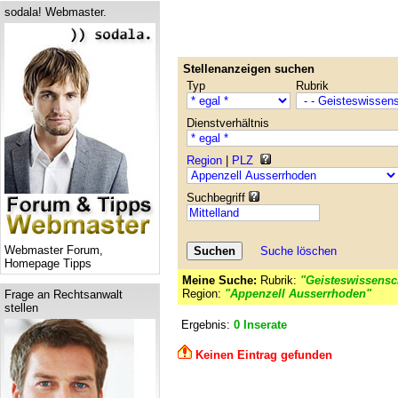
sodala! Webmaster.
Stellenanzeigen suchen
Typ
Rubrik
Dienstverhältnis
Region
|
PLZ
Suchbegriff
Webmaster Forum,
Suche löschen
Homepage Tipps
Meine Suche:
Rubrik:
"Geisteswissensch
Region:
"Appenzell Ausserrhoden"
Frage an Rechtsanwalt
stellen
Ergebnis:
0 Inserate
Keinen Eintrag gefunden