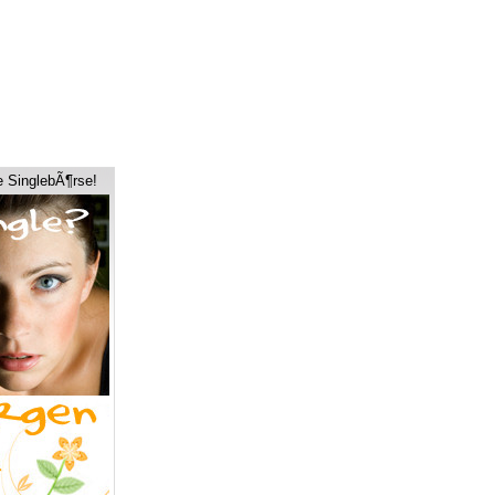
e SinglebÃ¶rse!