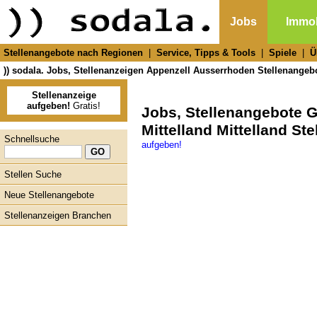
Jobs
Immob
Stellenangebote nach Regionen
|
Service, Tipps & Tools
|
Spiele
|
Ü
)) sodala. Jobs, Stellenanzeigen Appenzell Ausserrhoden Stellenangeb
Stellenanzeige
aufgeben!
Gratis!
Jobs, Stellenangebote G
Mittelland Mittelland St
Schnellsuche
aufgeben!
Stellen Suche
Neue Stellenangebote
Stellenanzeigen Branchen