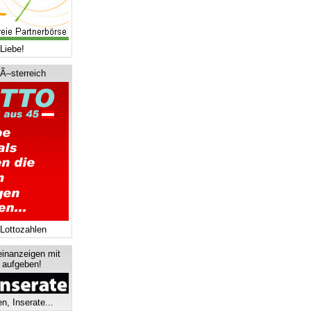
Liebe!
 Ã–sterreich
 Lottozahlen
einanzeigen mit
s aufgeben!
n, Inserate...