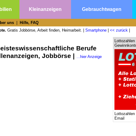
ilien
Kleinanzeigen
Gebrauchtwagen
ber uns
|
Hilfe, FAQ
ote.
Gratis Jobbörse, Arbeit finden, Heimarbeit. |
Smartphone
|
<< zurück
|
Lottozahlen 
Gewinnkontr
eisteswissenschaftliche Berufe
ellenanzeigen, Jobbörse |
...hier Anzeige
Lottozahlen
Email