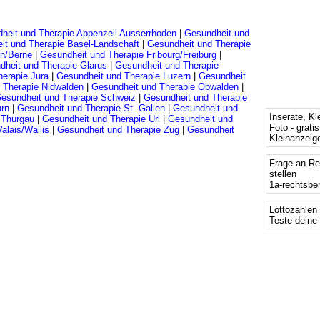
heit und Therapie Appenzell Ausserrhoden
|
Gesundheit und
it und Therapie Basel-Landschaft
|
Gesundheit und Therapie
rn/Berne
|
Gesundheit und Therapie Fribourg/Freiburg
|
dheit und Therapie Glarus
|
Gesundheit und Therapie
erapie Jura
|
Gesundheit und Therapie Luzern
|
Gesundheit
 Therapie Nidwalden
|
Gesundheit und Therapie Obwalden
|
esundheit und Therapie Schweiz
|
Gesundheit und Therapie
urn
|
Gesundheit und Therapie St. Gallen
|
Gesundheit und
Inserate, Kl
 Thurgau
|
Gesundheit und Therapie Uri
|
Gesundheit und
Foto - grati
alais/Wallis
|
Gesundheit und Therapie Zug
|
Gesundheit
Kleinanzeige
Frage an Re
stellen
1a-rechtsbe
Lottozahlen
Teste deine