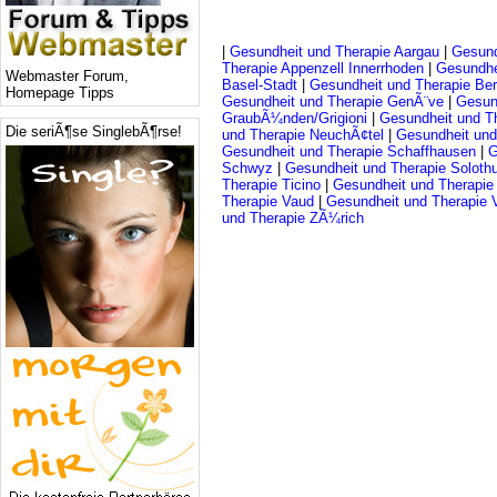
|
Gesundheit und Therapie Aargau
|
Gesund
Therapie Appenzell Innerrhoden
|
Gesundhe
Webmaster Forum,
Basel-Stadt
|
Gesundheit und Therapie Be
Homepage Tipps
Gesundheit und Therapie GenÃ¨ve
|
Gesun
GraubÃ¼nden/Grigioni
|
Gesundheit und Th
Die seriÃ¶se SinglebÃ¶rse!
und Therapie NeuchÃ¢tel
|
Gesundheit und
Gesundheit und Therapie Schaffhausen
|
G
Schwyz
|
Gesundheit und Therapie Soloth
Therapie Ticino
|
Gesundheit und Therapie
Therapie Vaud
|
Gesundheit und Therapie V
und Therapie ZÃ¼rich