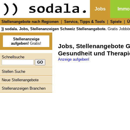
Jobs
Immob
Stellenangebote nach Regionen
|
Service, Tipps & Tools
|
Spiele
|
Ü
)) sodala. Jobs, Stellenanzeigen Schweiz Stellenangebote.
Gratis Jobbör
Stellenanzeige
aufgeben!
Gratis!
Jobs, Stellenangebote 
Gesundheit und Therapi
Schnellsuche
Anzeige aufgeben!
Stellen Suche
Neue Stellenangebote
Stellenanzeigen Branchen