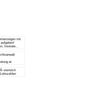
einanzeigen mit
s aufgeben!
n, Inserate...
chtsanwalt
ratung.at
 Ã–sterreich
 Lottozahlen