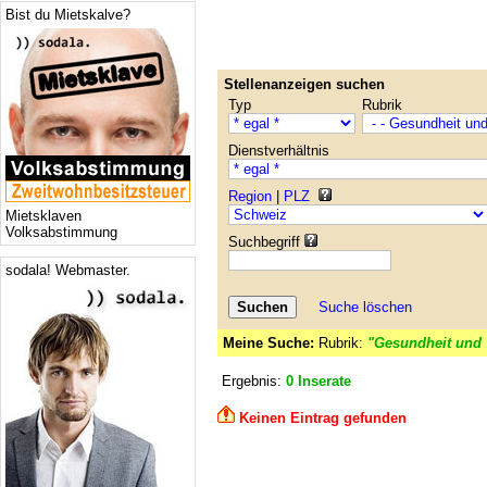
Bist du Mietskalve?
Stellenanzeigen suchen
Typ
Rubrik
Dienstverhältnis
Region
|
PLZ
Mietsklaven
Volksabstimmung
Suchbegriff
sodala! Webmaster.
Suche löschen
Meine Suche:
Rubrik:
"Gesundheit und 
Ergebnis:
0 Inserate
Keinen Eintrag gefunden