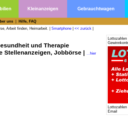
ilien
Kleinanzeigen
Gebrauchtwagen
ber uns
|
Hilfe, FAQ
se, Arbeit finden, Heimarbeit. |
Smartphone
|
<< zurück
|
Lottozahlen 
Gewinnkontr
Gesundheit und Therapie
e Stellenanzeigen, Jobbörse |
...hier
Lottozahlen
Email