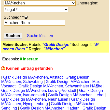
Unterregion:
Suchbegriff
Suche löschen
Meine Suche:
Rubrik:
"Grafik Design"
Suchbegriff:
"M
nchen Riem "
Region:
"München"
Ergebnis:
0 Inserate
Keinen Eintrag gefunden
|
Grafik Design MÃ¼nchen, Altstadt
|
Grafik Design
MÃ¼nchen, Schwabing
|
Grafik Design MÃ¼nchen, Max-
Vorstadt
|
Grafik Design MÃ¼nchen, Schwanthaler HÃ¶he
|
Grafik Design MÃ¼nchen, Ludwig-Vorstadt
|
Grafik Design
MÃ¼nchen, Isar-Vorstadt
|
Grafik Design MÃ¼nchen, Lehel
|
Grafik Design MÃ¼nchen, Neuhausen
|
Grafik Design
MÃ¼nchen, Nymphenburg
|
Grafik Design MÃ¼nchen,
Sendling
|
Grafik Design MÃ¼nchen, Hadern
|
Grafik Design