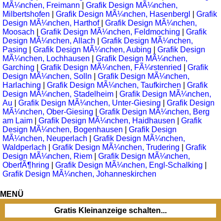
MÃ¼nchen, Freimann
|
Grafik Design MÃ¼nchen,
Milbertshofen
|
Grafik Design MÃ¼nchen, Hasenbergl
|
Grafik
Design MÃ¼nchen, Harthof
|
Grafik Design MÃ¼nchen,
Moosach
|
Grafik Design MÃ¼nchen, Feldmoching
|
Grafik
Design MÃ¼nchen, Allach
|
Grafik Design MÃ¼nchen,
Pasing
|
Grafik Design MÃ¼nchen, Aubing
|
Grafik Design
MÃ¼nchen, Lochhausen
|
Grafik Design MÃ¼nchen,
Garching
|
Grafik Design MÃ¼nchen, FÃ¼rstenried
|
Grafik
Design MÃ¼nchen, Solln
|
Grafik Design MÃ¼nchen,
Harlaching
|
Grafik Design MÃ¼nchen, Taufkirchen
|
Grafik
Design MÃ¼nchen, Stadelheim
|
Grafik Design MÃ¼nchen,
Au
|
Grafik Design MÃ¼nchen, Unter-Giesing
|
Grafik Design
MÃ¼nchen, Ober-Giesing
|
Grafik Design MÃ¼nchen, Berg
am Laim
|
Grafik Design MÃ¼nchen, Haidhausen
|
Grafik
Design MÃ¼nchen, Bogenhausen
|
Grafik Design
MÃ¼nchen, Neuperlach
|
Grafik Design MÃ¼nchen,
Waldperlach
|
Grafik Design MÃ¼nchen, Trudering
|
Grafik
Design MÃ¼nchen, Riem
|
Grafik Design MÃ¼nchen,
OberfÃ¶hring
|
Grafik Design MÃ¼nchen, Engl-Schalking
|
Grafik Design MÃ¼nchen, Johanneskirchen
MENÜ
Gratis Kleinanzeige schalten...