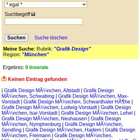
Suchbegriff
Suche löschen
Meine Suche:
Rubrik:
"Grafik Design"
Region:
"München"
Ergebnis:
0 Inserate
Keinen Eintrag gefunden
|
Grafik Design MÃ¼nchen, Altstadt
|
Grafik Design
MÃ¼nchen, Schwabing
|
Grafik Design MÃ¼nchen, Max-
Vorstadt
|
Grafik Design MÃ¼nchen, Schwanthaler HÃ¶he
|
Grafik Design MÃ¼nchen, Ludwig-Vorstadt
|
Grafik Design
MÃ¼nchen, Isar-Vorstadt
|
Grafik Design MÃ¼nchen, Lehel
|
Grafik Design MÃ¼nchen, Neuhausen
|
Grafik Design
MÃ¼nchen, Nymphenburg
|
Grafik Design MÃ¼nchen,
Sendling
|
Grafik Design MÃ¼nchen, Hadern
|
Grafik Design
MÃ¼nchen, Freimann
|
Grafik Design MÃ¼nchen,