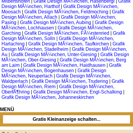
Milbertshofen
|
Grafik Design MÃ¼nchen, Hasenbergl
|
Grafik
Design MÃ¼nchen, Harthof
|
Grafik Design MÃ¼nchen,
Moosach
|
Grafik Design MÃ¼nchen, Feldmoching
|
Grafik
Design MÃ¼nchen, Allach
|
Grafik Design MÃ¼nchen,
Pasing
|
Grafik Design MÃ¼nchen, Aubing
|
Grafik Design
MÃ¼nchen, Lochhausen
|
Grafik Design MÃ¼nchen,
Garching
|
Grafik Design MÃ¼nchen, FÃ¼rstenried
|
Grafik
Design MÃ¼nchen, Solln
|
Grafik Design MÃ¼nchen,
Harlaching
|
Grafik Design MÃ¼nchen, Taufkirchen
|
Grafik
Design MÃ¼nchen, Stadelheim
|
Grafik Design MÃ¼nchen,
Au
|
Grafik Design MÃ¼nchen, Unter-Giesing
|
Grafik Design
MÃ¼nchen, Ober-Giesing
|
Grafik Design MÃ¼nchen, Berg
am Laim
|
Grafik Design MÃ¼nchen, Haidhausen
|
Grafik
Design MÃ¼nchen, Bogenhausen
|
Grafik Design
MÃ¼nchen, Neuperlach
|
Grafik Design MÃ¼nchen,
Waldperlach
|
Grafik Design MÃ¼nchen, Trudering
|
Grafik
Design MÃ¼nchen, Riem
|
Grafik Design MÃ¼nchen,
OberfÃ¶hring
|
Grafik Design MÃ¼nchen, Engl-Schalking
|
Grafik Design MÃ¼nchen, Johanneskirchen
MENÜ
Gratis Kleinanzeige schalten...