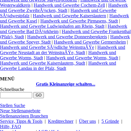
Westerwaldkreis
|
Handwerk und Gewerbe Cochem-Zell
|
Handwerk
und Gewerbe ZweibrÃ¼cken, Stadt
|
Handwerk und Gewerbe
SÃ¼dwestpfalz
|
Handwerk und Gewerbe Kaiserslautern
|
Handwerk
und Gewerbe Kusel
|
Handwerk und Gewerbe Pirmasens, Stadt
|
Handwerk und Gewerbe Ludwigshafen am Rhein, Stadt
|
Handwerk
und Gewerbe Bad DÃ¼rkheim
|
Handwerk und Gewerbe Frankenthal
(Pfalz), Stadt
|
Handwerk und Gewerbe Donnersbergkreis
|
Handwerk
und Gewerbe Speyer, Stadt
|
Handwerk und Gewerbe Germersheim
|
Handwerk und Gewerbe SÃ¼dliche WeinstraÃŸe
|
Handwerk und
Gewerbe Neustadt an der WeinstraÃŸe, Stadt
|
Handwerk und
Gewerbe Worms, Stadt
|
Handwerk und Gewerbe Worms, Stadt
|
Handwerk und Gewerbe Kaiserslautern, Stadt
|
Handwerk und
Gewerbe Landau in der Pfalz, Stadt
MENÜ
Gratis Kleinanzeige schalten...
Schnellsuche
Stellen Suche
Neue Stellenangebote
Stellenanzeigen Branchen
Service, Tipps & Tools
|
Kreditrechner
|
Über uns
|
5 Gründe
|
Hilfe, FAQ