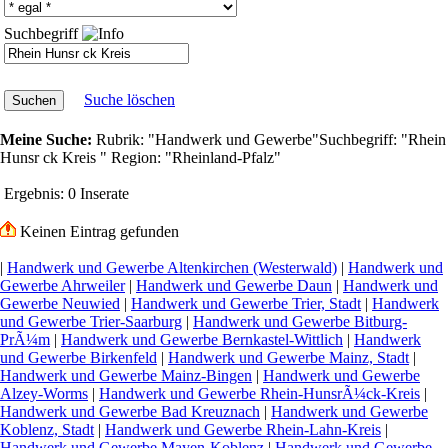
Suchbegriff
Suche löschen
Meine Suche:
Rubrik:
"Handwerk und Gewerbe"
Suchbegriff:
"Rhein
Hunsr ck Kreis "
Region:
"Rheinland-Pfalz"
Ergebnis:
0 Inserate
Keinen Eintrag gefunden
|
Handwerk und Gewerbe Altenkirchen (Westerwald)
|
Handwerk und
Gewerbe Ahrweiler
|
Handwerk und Gewerbe Daun
|
Handwerk und
Gewerbe Neuwied
|
Handwerk und Gewerbe Trier, Stadt
|
Handwerk
und Gewerbe Trier-Saarburg
|
Handwerk und Gewerbe Bitburg-
PrÃ¼m
|
Handwerk und Gewerbe Bernkastel-Wittlich
|
Handwerk
und Gewerbe Birkenfeld
|
Handwerk und Gewerbe Mainz, Stadt
|
Handwerk und Gewerbe Mainz-Bingen
|
Handwerk und Gewerbe
Alzey-Worms
|
Handwerk und Gewerbe Rhein-HunsrÃ¼ck-Kreis
|
Handwerk und Gewerbe Bad Kreuznach
|
Handwerk und Gewerbe
Koblenz, Stadt
|
Handwerk und Gewerbe Rhein-Lahn-Kreis
|
Handwerk und Gewerbe Mayen-Koblenz
|
Handwerk und Gewerbe