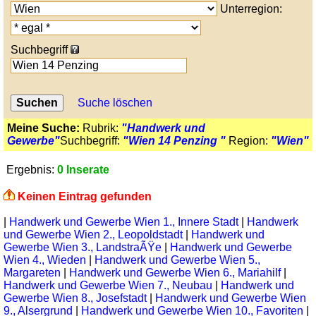
Unterregion:
Suchbegriff
Suche löschen
Meine Suche:
Rubrik:
"Handwerk und
Gewerbe"
Suchbegriff:
"Wien 14 Penzing "
Region:
"Wien"
Ergebnis:
0 Inserate
Keinen Eintrag gefunden
|
Handwerk und Gewerbe Wien 1., Innere Stadt
|
Handwerk
und Gewerbe Wien 2., Leopoldstadt
|
Handwerk und
Gewerbe Wien 3., LandstraÃŸe
|
Handwerk und Gewerbe
Wien 4., Wieden
|
Handwerk und Gewerbe Wien 5.,
Margareten
|
Handwerk und Gewerbe Wien 6., Mariahilf
|
Handwerk und Gewerbe Wien 7., Neubau
|
Handwerk und
Gewerbe Wien 8., Josefstadt
|
Handwerk und Gewerbe Wien
9., Alsergrund
|
Handwerk und Gewerbe Wien 10., Favoriten
|