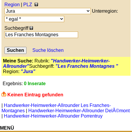
Region
|
PLZ
Unterregion:
Suchbegriff
Suche löschen
Meine Suche:
Rubrik:
"Handwerker-Heimwerker-
Allrounder"
Suchbegriff:
"Les Franches Montagnes "
Region:
"Jura"
Ergebnis:
0 Inserate
Keinen Eintrag gefunden
|
Handwerker-Heimwerker-Allrounder Les Franches-
Montagnes
|
Handwerker-Heimwerker-Allrounder DelÃ©mont
|
Handwerker-Heimwerker-Allrounder Porrentruy
MENÜ