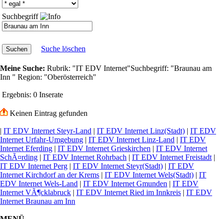
Suchbegriff
Suche löschen
Meine Suche:
Rubrik:
"IT EDV Internet"
Suchbegriff:
"Braunau am
Inn "
Region:
"Oberösterreich"
Ergebnis:
0 Inserate
Keinen Eintrag gefunden
|
IT EDV Internet Steyr-Land
|
IT EDV Internet Linz(Stadt)
|
IT EDV
Internet Urfahr-Umgebung
|
IT EDV Internet Linz-Land
|
IT EDV
Internet Eferding
|
IT EDV Internet Grieskirchen
|
IT EDV Internet
SchÃ¤rding
|
IT EDV Internet Rohrbach
|
IT EDV Internet Freistadt
|
IT EDV Internet Perg
|
IT EDV Internet Steyr(Stadt)
|
IT EDV
Internet Kirchdorf an der Krems
|
IT EDV Internet Wels(Stadt)
|
IT
EDV Internet Wels-Land
|
IT EDV Internet Gmunden
|
IT EDV
Internet VÃ¶cklabruck
|
IT EDV Internet Ried im Innkreis
|
IT EDV
Internet Braunau am Inn
MENÜ