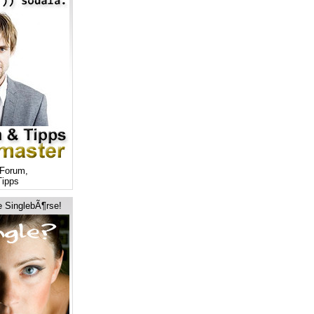
Forum,
ipps
e SinglebÃ¶rse!