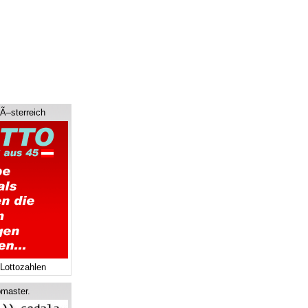
 Ã–sterreich
 Lottozahlen
master.