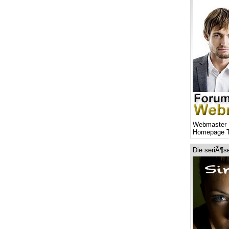
Webmaster 
Homepage T
Die seriÃ¶s