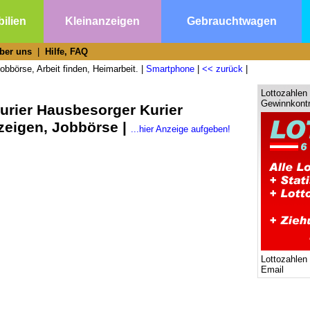
ilien
Kleinanzeigen
Gebrauchtwagen
ber uns
|
Hilfe, FAQ
obbörse, Arbeit finden, Heimarbeit. |
Smartphone
|
<< zurück
|
Lottozahlen 
Gewinnkontr
urier Hausbesorger Kurier
zeigen, Jobbörse |
...hier Anzeige aufgeben!
Lottozahlen
Email