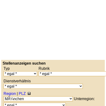
Stellenanzeigen suchen
Typ
Rubrik
Dienstverhältnis
Region
|
PLZ
Unterregion: