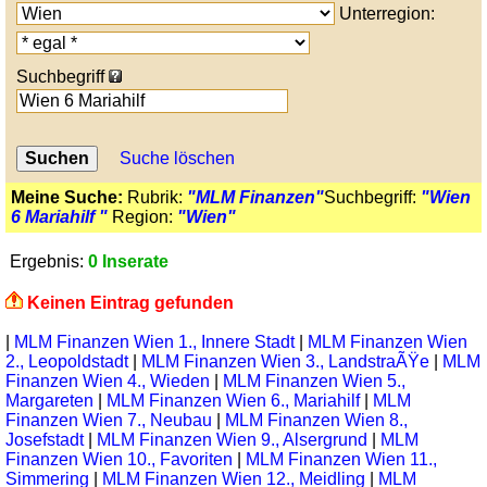
Unterregion:
Suchbegriff
Suche löschen
Meine Suche:
Rubrik:
"MLM Finanzen"
Suchbegriff:
"Wien
6 Mariahilf "
Region:
"Wien"
Ergebnis:
0 Inserate
Keinen Eintrag gefunden
|
MLM Finanzen Wien 1., Innere Stadt
|
MLM Finanzen Wien
2., Leopoldstadt
|
MLM Finanzen Wien 3., LandstraÃŸe
|
MLM
Finanzen Wien 4., Wieden
|
MLM Finanzen Wien 5.,
Margareten
|
MLM Finanzen Wien 6., Mariahilf
|
MLM
Finanzen Wien 7., Neubau
|
MLM Finanzen Wien 8.,
Josefstadt
|
MLM Finanzen Wien 9., Alsergrund
|
MLM
Finanzen Wien 10., Favoriten
|
MLM Finanzen Wien 11.,
Simmering
|
MLM Finanzen Wien 12., Meidling
|
MLM