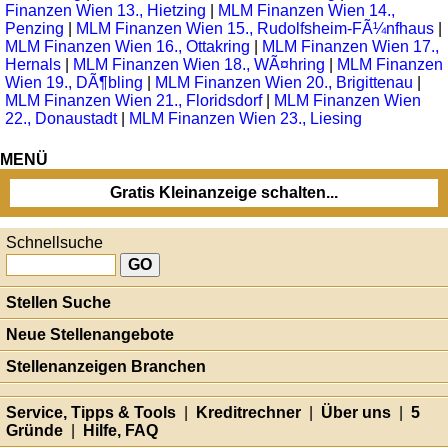
Finanzen Wien 13., Hietzing
|
MLM Finanzen Wien 14.,
Penzing
|
MLM Finanzen Wien 15., Rudolfsheim-FÃ¼nfhaus
|
MLM Finanzen Wien 16., Ottakring
|
MLM Finanzen Wien 17.,
Hernals
|
MLM Finanzen Wien 18., WÃ¤hring
|
MLM Finanzen
Wien 19., DÃ¶bling
|
MLM Finanzen Wien 20., Brigittenau
|
MLM Finanzen Wien 21., Floridsdorf
|
MLM Finanzen Wien
22., Donaustadt
|
MLM Finanzen Wien 23., Liesing
MENÜ
Gratis Kleinanzeige schalten...
Schnellsuche
Stellen Suche
Neue Stellenangebote
Stellenanzeigen Branchen
Service, Tipps & Tools
|
Kreditrechner
|
Über uns
|
5
Gründe
|
Hilfe, FAQ