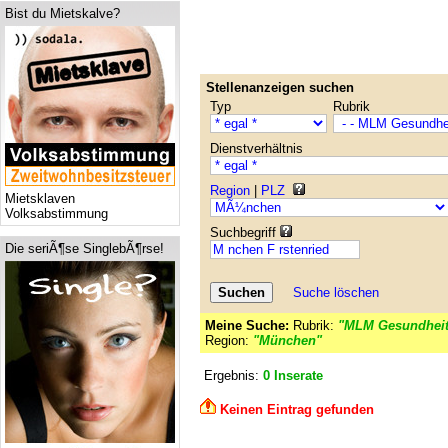
Bist du Mietskalve?
Stellenanzeigen suchen
Typ
Rubrik
Dienstverhältnis
Region
|
PLZ
Mietsklaven
Volksabstimmung
Suchbegriff
Die seriÃ¶se SinglebÃ¶rse!
Suche löschen
Meine Suche:
Rubrik:
"MLM Gesundheit
Region:
"München"
Ergebnis:
0 Inserate
Keinen Eintrag gefunden