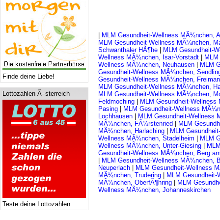
|
MLM Gesundheit-Wellness MÃ¼nchen, A
MLM Gesundheit-Wellness MÃ¼nchen, Ma
Schwanthaler HÃ¶he
|
MLM Gesundheit-We
Wellness MÃ¼nchen, Isar-Vorstadt
|
MLM 
Wellness MÃ¼nchen, Neuhausen
|
MLM G
Gesundheit-Wellness MÃ¼nchen, Sendli
Finde deine Liebe!
Gesundheit-Wellness MÃ¼nchen, Freima
MLM Gesundheit-Wellness MÃ¼nchen, Ha
Lottozahlen Ã–sterreich
MLM Gesundheit-Wellness MÃ¼nchen, 
Feldmoching
|
MLM Gesundheit-Wellness
Pasing
|
MLM Gesundheit-Wellness MÃ¼n
Lochhausen
|
MLM Gesundheit-Wellness 
MÃ¼nchen, FÃ¼rstenried
|
MLM Gesundhe
MÃ¼nchen, Harlaching
|
MLM Gesundheit-
Wellness MÃ¼nchen, Stadelheim
|
MLM G
Wellness MÃ¼nchen, Unter-Giesing
|
MLM
Gesundheit-Wellness MÃ¼nchen, Berg a
|
MLM Gesundheit-Wellness MÃ¼nchen, 
Neuperlach
|
MLM Gesundheit-Wellness M
MÃ¼nchen, Trudering
|
MLM Gesundheit-
MÃ¼nchen, OberfÃ¶hring
|
MLM Gesundhe
Wellness MÃ¼nchen, Johanneskirchen
Teste deine Lottozahlen