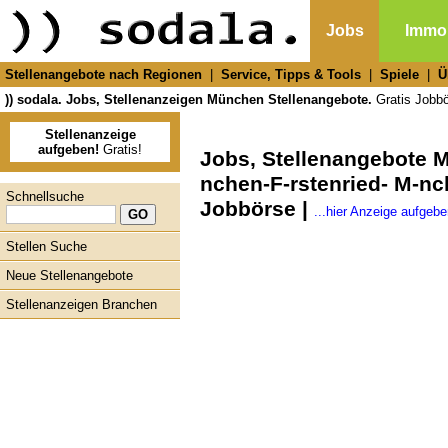
Jobs
Immob
Stellenangebote nach Regionen
|
Service, Tipps & Tools
|
Spiele
|
Ü
)) sodala. Jobs, Stellenanzeigen München Stellenangebote.
Gratis Jobbör
Stellenanzeige
aufgeben!
Gratis!
Jobs, Stellenangebote 
nchen-F-rstenried- M-nc
Schnellsuche
Jobbörse |
...hier Anzeige aufgebe
Stellen Suche
Neue Stellenangebote
Stellenanzeigen Branchen