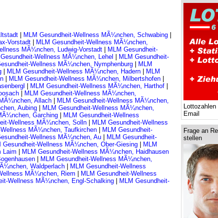
ltstadt
|
MLM Gesundheit-Wellness MÃ¼nchen, Schwabing
|
x-Vorstadt
|
MLM Gesundheit-Wellness MÃ¼nchen,
llness MÃ¼nchen, Ludwig-Vorstadt
|
MLM Gesundheit-
Gesundheit-Wellness MÃ¼nchen, Lehel
|
MLM Gesundheit-
esundheit-Wellness MÃ¼nchen, Nymphenburg
|
MLM
ng
|
MLM Gesundheit-Wellness MÃ¼nchen, Hadern
|
MLM
nn
|
MLM Gesundheit-Wellness MÃ¼nchen, Milbertshofen
|
senbergl
|
MLM Gesundheit-Wellness MÃ¼nchen, Harthof
|
Moosach
|
MLM Gesundheit-Wellness MÃ¼nchen,
 MÃ¼nchen, Allach
|
MLM Gesundheit-Wellness MÃ¼nchen,
Lottozahlen
chen, Aubing
|
MLM Gesundheit-Wellness MÃ¼nchen,
Email
MÃ¼nchen, Garching
|
MLM Gesundheit-Wellness
it-Wellness MÃ¼nchen, Solln
|
MLM Gesundheit-Wellness
Wellness MÃ¼nchen, Taufkirchen
|
MLM Gesundheit-
Frage an Re
esundheit-Wellness MÃ¼nchen, Au
|
MLM Gesundheit-
stellen
 Gesundheit-Wellness MÃ¼nchen, Ober-Giesing
|
MLM
m Laim
|
MLM Gesundheit-Wellness MÃ¼nchen, Haidhausen
Bogenhausen
|
MLM Gesundheit-Wellness MÃ¼nchen,
Ã¼nchen, Waldperlach
|
MLM Gesundheit-Wellness
Wellness MÃ¼nchen, Riem
|
MLM Gesundheit-Wellness
it-Wellness MÃ¼nchen, Engl-Schalking
|
MLM Gesundheit-