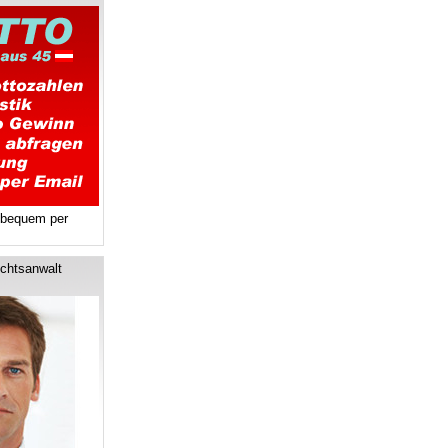
 bequem per
chtsanwalt