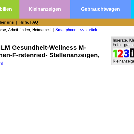
ilien
Kleinanzeigen
Gebrauchtwagen
ber uns
|
Hilfe, FAQ
se, Arbeit finden, Heimarbeit. |
Smartphone
|
<< zurück
|
Inserate, Kl
Foto - grati
MLM Gesundheit-Wellness M-
hen-F-rstenried- Stellenanzeigen,
Kleinanzeige
n!