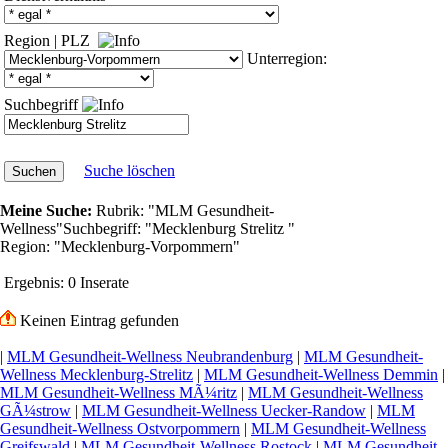
Region
|
PLZ
Unterregion:
Suchbegriff
Suche löschen
Meine Suche:
Rubrik:
"MLM Gesundheit-
Wellness"
Suchbegriff:
"Mecklenburg Strelitz "
Region:
"Mecklenburg-Vorpommern"
Ergebnis:
0 Inserate
Keinen Eintrag gefunden
|
MLM Gesundheit-Wellness Neubrandenburg
|
MLM Gesundheit-
Wellness Mecklenburg-Strelitz
|
MLM Gesundheit-Wellness Demmin
|
MLM Gesundheit-Wellness MÃ¼ritz
|
MLM Gesundheit-Wellness
GÃ¼strow
|
MLM Gesundheit-Wellness Uecker-Randow
|
MLM
Gesundheit-Wellness Ostvorpommern
|
MLM Gesundheit-Wellness
Greifswald
|
MLM Gesundheit-Wellness Rostock
|
MLM Gesundheit-