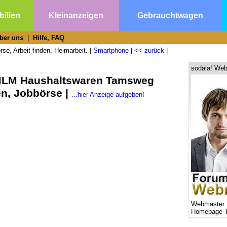
ilien
Kleinanzeigen
Gebrauchtwagen
ber uns
|
Hilfe, FAQ
se, Arbeit finden, Heimarbeit. |
Smartphone
|
<< zurück
|
sodala! Web
 MLM Haushaltswaren Tamsweg
n, Jobbörse |
...hier Anzeige aufgeben!
Webmaster 
Homepage T