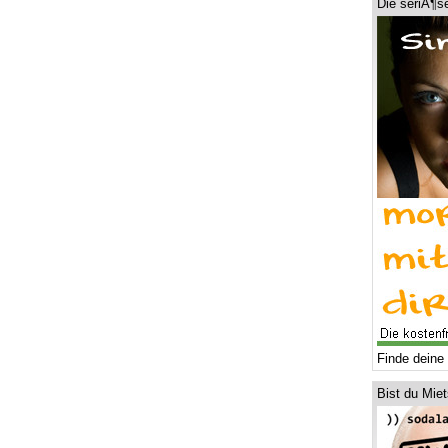
Die seriÃ¶s
Finde deine 
Bist du Mie