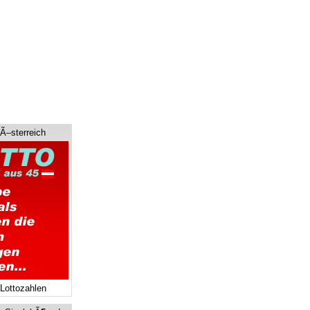
 Ã–sterreich
 Lottozahlen