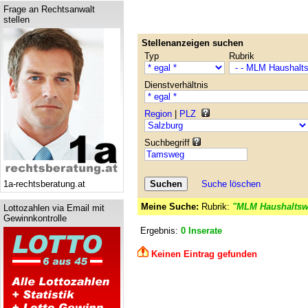
Frage an Rechtsanwalt
stellen
Stellenanzeigen suchen
Typ
Rubrik
Dienstverhältnis
Region
|
PLZ
Suchbegriff
1a-rechtsberatung.at
Suche löschen
Meine Suche:
Rubrik:
"MLM Haushaltsw
Lottozahlen via Email mit
Gewinnkontrolle
Ergebnis:
0 Inserate
Keinen Eintrag gefunden