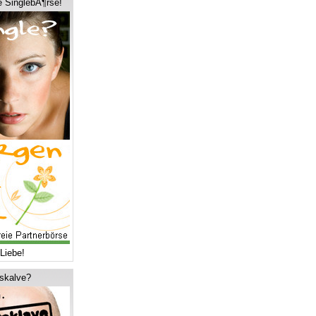
e SinglebÃ¶rse!
Liebe!
tskalve?