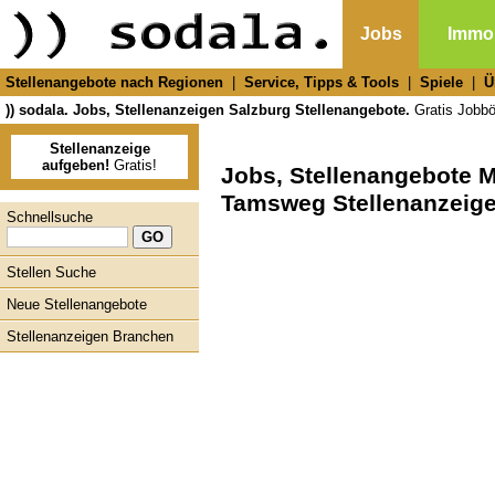
Jobs
Immob
Stellenangebote nach Regionen
|
Service, Tipps & Tools
|
Spiele
|
Ü
)) sodala. Jobs, Stellenanzeigen Salzburg Stellenangebote.
Gratis Jobbör
Stellenanzeige
aufgeben!
Gratis!
Jobs, Stellenangebote
Tamsweg Stellenanzeige
Schnellsuche
Stellen Suche
Neue Stellenangebote
Stellenanzeigen Branchen