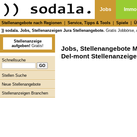
Jobs
Immob
Stellenangebote nach Regionen
|
Service, Tipps & Tools
|
Spiele
|
Ü
)) sodala. Jobs, Stellenanzeigen Jura Stellenangebote.
Gratis Jobbörse, A
Stellenanzeige
aufgeben!
Gratis!
Jobs, Stellenangebote 
Del-mont Stellenanzeige
Schnellsuche
Stellen Suche
Neue Stellenangebote
Stellenanzeigen Branchen