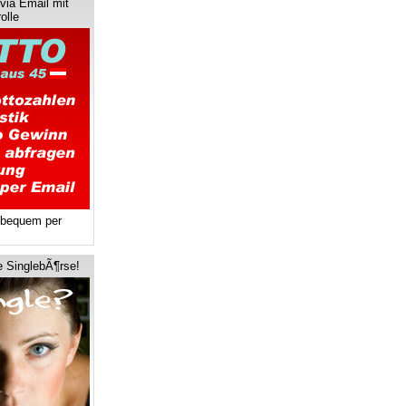
via Email mit
olle
 bequem per
e SinglebÃ¶rse!