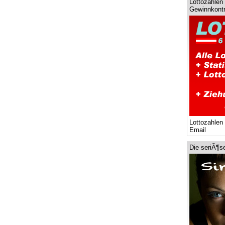
Lottozahlen 
Gewinnkontr
Lottozahlen
Email
Die seriÃ¶s