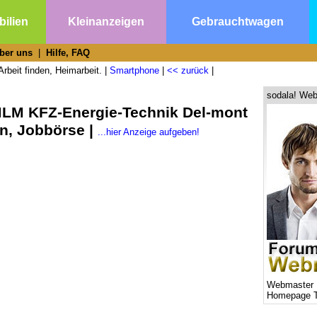
ilien
Kleinanzeigen
Gebrauchtwagen
ber uns
|
Hilfe, FAQ
rbeit finden, Heimarbeit. |
Smartphone
|
<< zurück
|
sodala! Web
MLM KFZ-Energie-Technik Del-mont
n, Jobbörse |
...hier Anzeige aufgeben!
Webmaster 
Homepage T