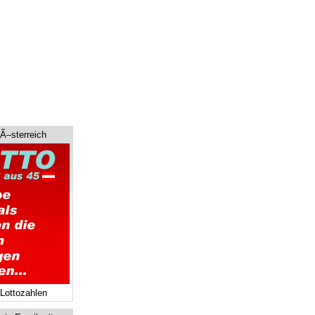
 Ã–sterreich
 Lottozahlen