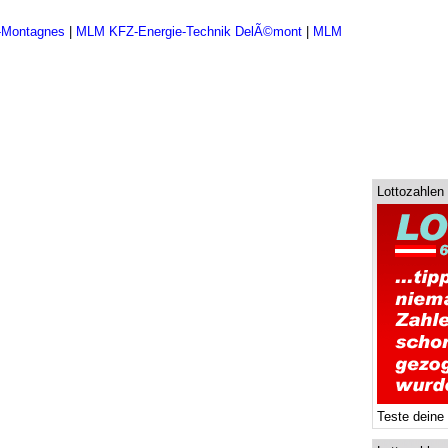
-Montagnes
|
MLM KFZ-Energie-Technik DelÃ©mont
|
MLM
Lottozahlen
Teste deine