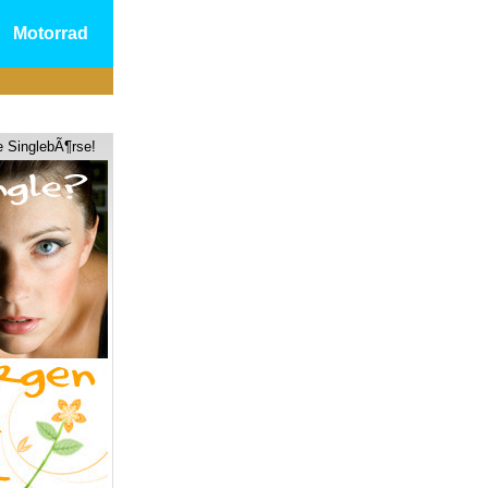
Motorrad
e SinglebÃ¶rse!