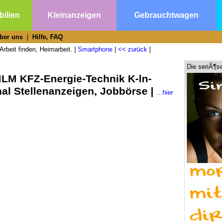
ilien
Kleinanzeigen
Gebrauchtwagen
ber uns
|
Hilfe, FAQ
Arbeit finden, Heimarbeit. |
Smartphone
|
<< zurück
|
Die seriÃ¶s
MLM KFZ-Energie-Technik K-ln-
hal Stellenanzeigen, Jobbörse |
...hier