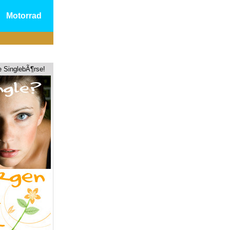
Motorrad
e SinglebÃ¶rse!