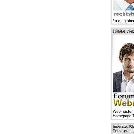
1a-rechtsbe
sodala! Web
Webmaster 
Homepage T
Inserate, Kl
Foto - grati