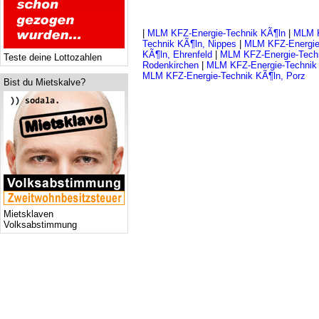
|
MLM KFZ-Energie-Technik KÃ¶ln
|
MLM K
Technik KÃ¶ln, Nippes
|
MLM KFZ-Energie-
KÃ¶ln, Ehrenfeld
|
MLM KFZ-Energie-Techn
Teste deine Lottozahlen
Rodenkirchen
|
MLM KFZ-Energie-Technik
MLM KFZ-Energie-Technik KÃ¶ln, Porz
Bist du Mietskalve?
Mietsklaven
Volksabstimmung