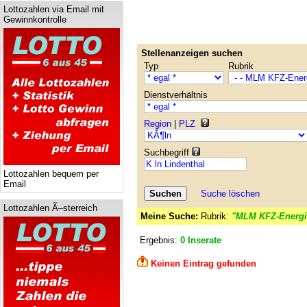
Lottozahlen via Email mit
Gewinnkontrolle
Stellenanzeigen suchen
Typ
Rubrik
Dienstverhältnis
Region
|
PLZ
Suchbegriff
Lottozahlen bequem per
Email
Suche löschen
Lottozahlen Ã–sterreich
Meine Suche:
Rubrik:
"MLM KFZ-Energi
Ergebnis:
0 Inserate
Keinen Eintrag gefunden