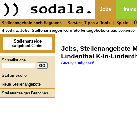
Jobs
Immob
Stellenangebote nach Regionen
|
Service, Tipps & Tools
|
Spiele
|
Ü
)) sodala. Jobs, Stellenanzeigen Köln Stellenangebote.
Gratis Jobbörse, 
Stellenanzeige
aufgeben!
Gratis!
Jobs, Stellenangebote 
Lindenthal K-ln-Lindent
Schnellsuche
Anzeige aufgeben!
Stellen Suche
Neue Stellenangebote
Stellenanzeigen Branchen