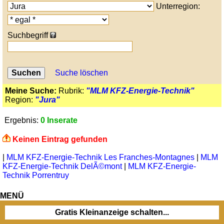
Unterregion:
Suchbegriff
Suche löschen
Meine Suche:
Rubrik:
"MLM KFZ-Energie-Technik"
Region:
"Jura"
Ergebnis:
0 Inserate
Keinen Eintrag gefunden
|
MLM KFZ-Energie-Technik Les Franches-Montagnes
|
MLM
KFZ-Energie-Technik DelÃ©mont
|
MLM KFZ-Energie-
Technik Porrentruy
MENÜ
Gratis Kleinanzeige schalten...