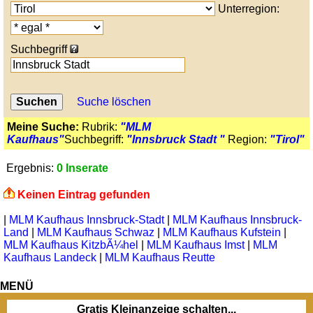
Unterregion:
Suchbegriff
Suche löschen
Meine Suche:
Rubrik:
"MLM
Kaufhaus"
Suchbegriff:
"Innsbruck Stadt "
Region:
"Tirol"
Ergebnis:
0 Inserate
Keinen Eintrag gefunden
|
MLM Kaufhaus Innsbruck-Stadt
|
MLM Kaufhaus Innsbruck-
Land
|
MLM Kaufhaus Schwaz
|
MLM Kaufhaus Kufstein
|
MLM Kaufhaus KitzbÃ¼hel
|
MLM Kaufhaus Imst
|
MLM
Kaufhaus Landeck
|
MLM Kaufhaus Reutte
MENÜ
Gratis Kleinanzeige schalten...