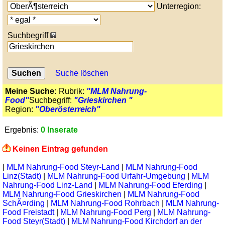
Unterregion:
Suchbegriff
Suche löschen
Meine Suche:
Rubrik:
"MLM Nahrung-
Food"
Suchbegriff:
"Grieskirchen "
Region:
"Oberösterreich"
Ergebnis:
0 Inserate
Keinen Eintrag gefunden
|
MLM Nahrung-Food Steyr-Land
|
MLM Nahrung-Food
Linz(Stadt)
|
MLM Nahrung-Food Urfahr-Umgebung
|
MLM
Nahrung-Food Linz-Land
|
MLM Nahrung-Food Eferding
|
MLM Nahrung-Food Grieskirchen
|
MLM Nahrung-Food
SchÃ¤rding
|
MLM Nahrung-Food Rohrbach
|
MLM Nahrung-
Food Freistadt
|
MLM Nahrung-Food Perg
|
MLM Nahrung-
Food Steyr(Stadt)
|
MLM Nahrung-Food Kirchdorf an der