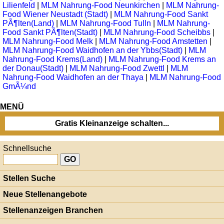
Lilienfeld
|
MLM Nahrung-Food Neunkirchen
|
MLM Nahrung-
Food Wiener Neustadt (Stadt)
|
MLM Nahrung-Food Sankt
PÃ¶lten(Land)
|
MLM Nahrung-Food Tulln
|
MLM Nahrung-
Food Sankt PÃ¶lten(Stadt)
|
MLM Nahrung-Food Scheibbs
|
MLM Nahrung-Food Melk
|
MLM Nahrung-Food Amstetten
|
MLM Nahrung-Food Waidhofen an der Ybbs(Stadt)
|
MLM
Nahrung-Food Krems(Land)
|
MLM Nahrung-Food Krems an
der Donau(Stadt)
|
MLM Nahrung-Food Zwettl
|
MLM
Nahrung-Food Waidhofen an der Thaya
|
MLM Nahrung-Food
GmÃ¼nd
MENÜ
Gratis Kleinanzeige schalten...
Schnellsuche
Stellen Suche
Neue Stellenangebote
Stellenanzeigen Branchen