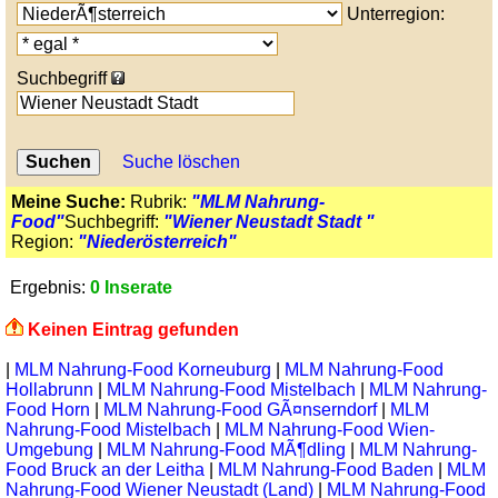
Unterregion:
Suchbegriff
Suche löschen
Meine Suche:
Rubrik:
"MLM Nahrung-
Food"
Suchbegriff:
"Wiener Neustadt Stadt "
Region:
"Niederösterreich"
Ergebnis:
0 Inserate
Keinen Eintrag gefunden
|
MLM Nahrung-Food Korneuburg
|
MLM Nahrung-Food
Hollabrunn
|
MLM Nahrung-Food Mistelbach
|
MLM Nahrung-
Food Horn
|
MLM Nahrung-Food GÃ¤nserndorf
|
MLM
Nahrung-Food Mistelbach
|
MLM Nahrung-Food Wien-
Umgebung
|
MLM Nahrung-Food MÃ¶dling
|
MLM Nahrung-
Food Bruck an der Leitha
|
MLM Nahrung-Food Baden
|
MLM
Nahrung-Food Wiener Neustadt (Land)
|
MLM Nahrung-Food