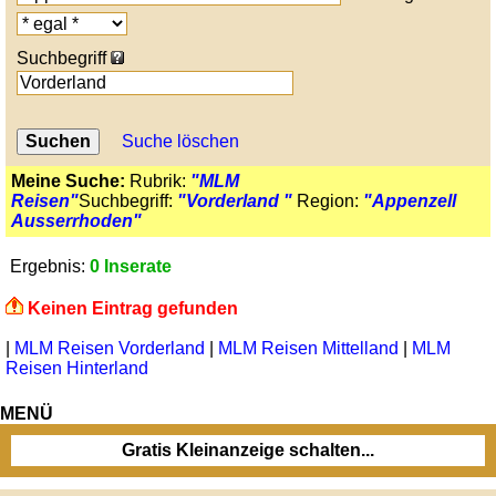
Suchbegriff
Suche löschen
Meine Suche:
Rubrik:
"MLM
Reisen"
Suchbegriff:
"Vorderland "
Region:
"Appenzell
Ausserrhoden"
Ergebnis:
0 Inserate
Keinen Eintrag gefunden
|
MLM Reisen Vorderland
|
MLM Reisen Mittelland
|
MLM
Reisen Hinterland
MENÜ
Gratis Kleinanzeige schalten...