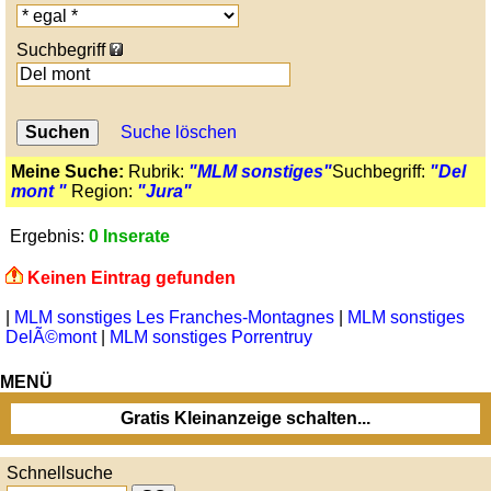
Suchbegriff
Suche löschen
Meine Suche:
Rubrik:
"MLM sonstiges"
Suchbegriff:
"Del
mont "
Region:
"Jura"
Ergebnis:
0 Inserate
Keinen Eintrag gefunden
|
MLM sonstiges Les Franches-Montagnes
|
MLM sonstiges
DelÃ©mont
|
MLM sonstiges Porrentruy
MENÜ
Gratis Kleinanzeige schalten...
Schnellsuche