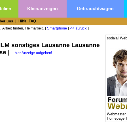
ilien
Kleinanzeigen
Gebrauchtwagen
ber uns
|
Hilfe, FAQ
 Arbeit finden, Heimarbeit. |
Smartphone
|
<< zurück
|
sodala! Web
 MLM sonstiges Lausanne Lausanne
se |
...hier Anzeige aufgeben!
Webmaster 
Homepage T