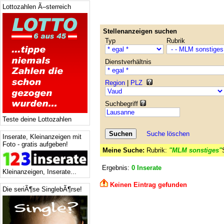
Lottozahlen Ã–sterreich
Stellenanzeigen suchen
Typ
Rubrik
Dienstverhältnis
Region
|
PLZ
Suchbegriff
Teste deine Lottozahlen
Suche löschen
Inserate, Kleinanzeigen mit
Foto - gratis aufgeben!
Meine Suche:
Rubrik:
"MLM sonstiges"
Ergebnis:
0 Inserate
Kleinanzeigen, Inserate...
Keinen Eintrag gefunden
Die seriÃ¶se SinglebÃ¶rse!