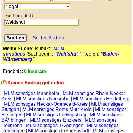
Suchbegriff
Suche löschen
Meine Suche:
Rubrik:
"MLM
sonstiges"
Suchbegriff:
"Waldshut "
Region:
"Baden-
Württemberg"
Ergebnis:
0 Inserate
Keinen Eintrag gefunden
|
MLM sonstiges Mannheim
|
MLM sonstiges Rhein-Neckar-
Kreis
|
MLM sonstiges Karlsruhe
|
MLM sonstiges Heidelberg
|
MLM sonstiges Neckar-Odenwald-Kreis
|
MLM sonstiges
Stuttgart
|
MLM sonstiges Rems-Murr-Kreis
|
MLM sonstiges
Esslingen
|
MLM sonstiges Ludwigsburg
|
MLM sonstiges
BÃ¶blingen
|
MLM sonstiges Enzkreis
|
MLM sonstiges
Heilbronn
|
MLM sonstiges TÃ¼bingen
|
MLM sonstiges
Reutlingen
|
MLM sonstiges Freudenstadt
|
MLM sonstiges