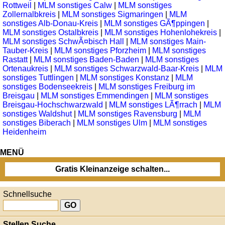
Rottweil
|
MLM sonstiges Calw
|
MLM sonstiges
Zollernalbkreis
|
MLM sonstiges Sigmaringen
|
MLM
sonstiges Alb-Donau-Kreis
|
MLM sonstiges GÃ¶ppingen
|
MLM sonstiges Ostalbkreis
|
MLM sonstiges Hohenlohekreis
|
MLM sonstiges SchwÃ¤bisch Hall
|
MLM sonstiges Main-
Tauber-Kreis
|
MLM sonstiges Pforzheim
|
MLM sonstiges
Rastatt
|
MLM sonstiges Baden-Baden
|
MLM sonstiges
Ortenaukreis
|
MLM sonstiges Schwarzwald-Baar-Kreis
|
MLM
sonstiges Tuttlingen
|
MLM sonstiges Konstanz
|
MLM
sonstiges Bodenseekreis
|
MLM sonstiges Freiburg im
Breisgau
|
MLM sonstiges Emmendingen
|
MLM sonstiges
Breisgau-Hochschwarzwald
|
MLM sonstiges LÃ¶rrach
|
MLM
sonstiges Waldshut
|
MLM sonstiges Ravensburg
|
MLM
sonstiges Biberach
|
MLM sonstiges Ulm
|
MLM sonstiges
Heidenheim
MENÜ
Gratis Kleinanzeige schalten...
Schnellsuche
Stellen Suche