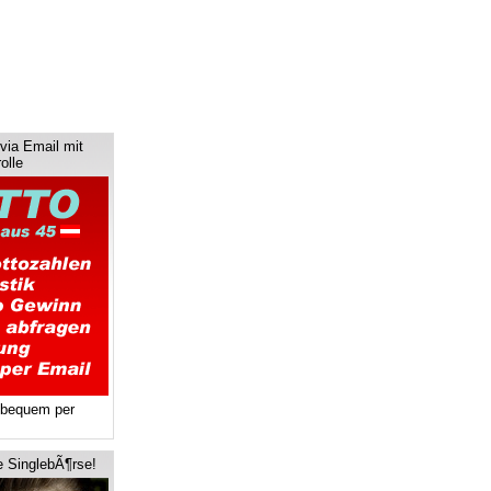
via Email mit
olle
 bequem per
e SinglebÃ¶rse!