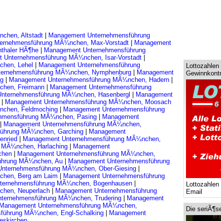
chen, Altstadt
|
Management Unternehmensführung
ernehmensführung MÃ¼nchen, Max-Vorstadt
|
Management
thaler HÃ¶he
|
Management Unternehmensführung
 Unternehmensführung MÃ¼nchen, Isar-Vorstadt
|
chen, Lehel
|
Management Unternehmensführung
Lottozahlen 
ternehmensführung MÃ¼nchen, Nymphenburg
|
Management
Gewinnkontr
ng
|
Management Unternehmensführung MÃ¼nchen, Hadern
|
chen, Freimann
|
Management Unternehmensführung
nternehmensführung MÃ¼nchen, Hasenbergl
|
Management
f
|
Management Unternehmensführung MÃ¼nchen, Moosach
nchen, Feldmoching
|
Management Unternehmensführung
hmensführung MÃ¼nchen, Pasing
|
Management
|
Management Unternehmensführung MÃ¼nchen,
ührung MÃ¼nchen, Garching
|
Management
enried
|
Management Unternehmensführung MÃ¼nchen,
 MÃ¼nchen, Harlaching
|
Management
rchen
|
Management Unternehmensführung MÃ¼nchen,
ührung MÃ¼nchen, Au
|
Management Unternehmensführung
nternehmensführung MÃ¼nchen, Ober-Giesing
|
chen, Berg am Laim
|
Management Unternehmensführung
ternehmensführung MÃ¼nchen, Bogenhausen
|
Lottozahlen
chen, Neuperlach
|
Management Unternehmensführung
Email
ternehmensführung MÃ¼nchen, Trudering
|
Management
Management Unternehmensführung MÃ¼nchen,
Die seriÃ¶s
führung MÃ¼nchen, Engl-Schalking
|
Management
eskirchen