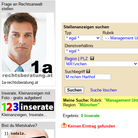
Frage an Rechtsanwalt
stellen
Stellenanzeigen suchen
Typ
Rubrik
Dienstverhältnis
Region
|
PLZ
Suchbegriff
1a-rechtsberatung.at
Suche löschen
Inserate, Kleinanzeigen mit
Foto - gratis aufgeben!
Meine Suche:
Rubrik:
"Management Unt
Region:
"München"
Kleinanzeigen, Inserate...
Ergebnis:
0 Inserate
Bist du Mietskalve?
Keinen Eintrag gefunden