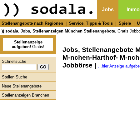
Jobs
Immob
Stellenangebote nach Regionen
|
Service, Tipps & Tools
|
Spiele
|
Ü
)) sodala. Jobs, Stellenanzeigen München Stellenangebote.
Gratis Jobbör
Stellenanzeige
aufgeben!
Gratis!
Jobs, Stellenangebote
M-nchen-Harthof- M-nche
Schnellsuche
Jobbörse |
...hier Anzeige aufgebe
Stellen Suche
Neue Stellenangebote
Stellenanzeigen Branchen