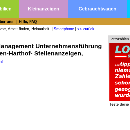
ilien
Kleinanzeigen
Gebrauchtwagen
ber uns
|
Hilfe, FAQ
se, Arbeit finden, Heimarbeit. |
Smartphone
|
<< zurück
|
Lottozahlen
 Management Unternehmensführung
n-Harthof- Stellenanzeigen,
n!
Teste deine