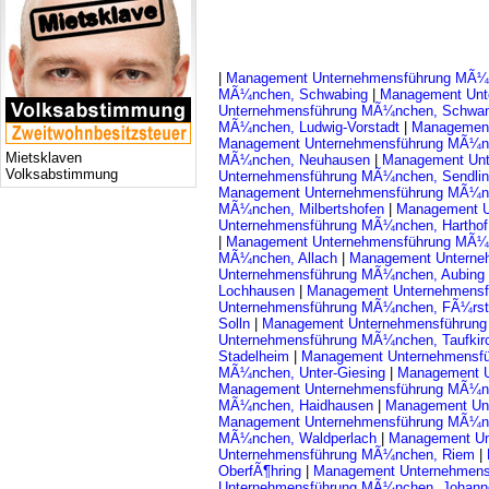
|
Management Unternehmensführung MÃ¼n
MÃ¼nchen, Schwabing
|
Management Unt
Unternehmensführung MÃ¼nchen, Schwan
MÃ¼nchen, Ludwig-Vorstadt
|
Management
Management Unternehmensführung MÃ¼n
Mietsklaven
MÃ¼nchen, Neuhausen
|
Management Un
Volksabstimmung
Unternehmensführung MÃ¼nchen, Sendli
Management Unternehmensführung MÃ¼n
MÃ¼nchen, Milbertshofen
|
Management U
Unternehmensführung MÃ¼nchen, Hartho
|
Management Unternehmensführung MÃ¼
MÃ¼nchen, Allach
|
Management Unterne
Unternehmensführung MÃ¼nchen, Aubing
Lochhausen
|
Management Unternehmensf
Unternehmensführung MÃ¼nchen, FÃ¼rst
Solln
|
Management Unternehmensführung
Unternehmensführung MÃ¼nchen, Taufki
Stadelheim
|
Management Unternehmensf
MÃ¼nchen, Unter-Giesing
|
Management U
Management Unternehmensführung MÃ¼n
MÃ¼nchen, Haidhausen
|
Management Un
Management Unternehmensführung MÃ¼n
MÃ¼nchen, Waldperlach
|
Management Un
Unternehmensführung MÃ¼nchen, Riem
|
OberfÃ¶hring
|
Management Unternehmens
Unternehmensführung MÃ¼nchen, Johann