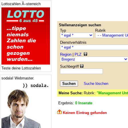
Lottozahlen Ã–sterreich
Stellenanzeigen suchen
Typ
Rubrik
Dienstverhältnis
Region
|
PLZ
Suchbegriff
Teste deine Lottozahlen
sodala! Webmaster.
Suche löschen
Meine Suche:
Rubrik:
"Management Unt
Ergebnis:
0 Inserate
Keinen Eintrag gefunden