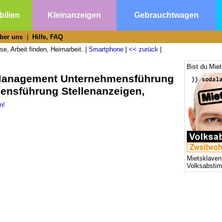
ilien
Kleinanzeigen
Gebrauchtwagen
ber uns
|
Hilfe, FAQ
e, Arbeit finden, Heimarbeit. |
Smartphone
|
<< zurück
|
Bist du Mie
 Management Unternehmensführung
nsführung Stellenanzeigen,
n!
Mietsklaven
Volksabsti