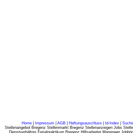
Home
|
Impressum
|
AGB
|
Haftungsauschluss
|
Id-Index
|
Suchi
Stellenangebot Bregenz Stellenmarkt Bregenz Stellenanzeigen Jobs Stell
Dienstverhältnis Ferialpraktikum Bregenz Hilfsarbeiter Manpower Jobbö