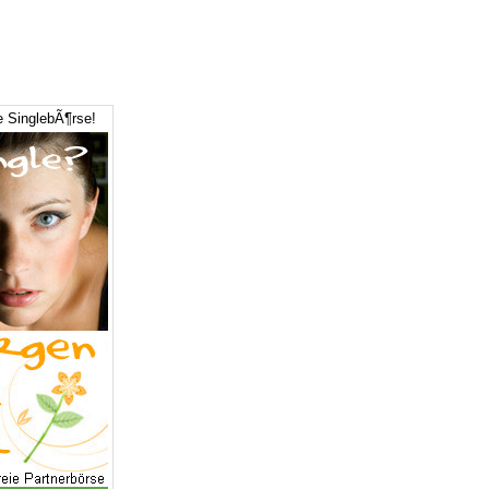
e SinglebÃ¶rse!