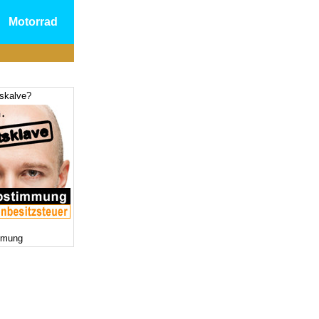
Motorrad
tskalve?
mmung