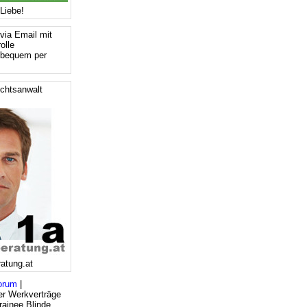
Liebe!
via Email mit
olle
 bequem per
chtsanwalt
ratung.at
orum
|
er Werkverträge
rainee Blinde