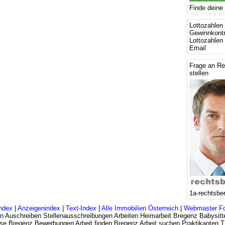
Finde deine 
Lottozahlen 
Gewinnkontr
Lottozahlen
Email
Frage an Re
stellen
1a-rechtsbe
ndex
|
Anzeigenindex
|
Text-Index
|
Alle Immobilien Österreich
|
Webmaster F
en Auschreiben Stellenausschreibungen Arbeiten Heimarbeit Bregenz Babysitt
rse Bregenz Bewerbungen Arbeit finden Bregenz Arbeit suchen Praktikanten T