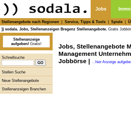
Jobs
Immob
Stellenangebote nach Regionen
|
Service, Tipps & Tools
|
Spiele
|
Ü
)) sodala. Jobs, Stellenanzeigen Bregenz Stellenangebote.
Gratis Jobbörs
Stellenanzeige
aufgeben!
Gratis!
Jobs, Stellenangebote
Management Unternehme
Schnellsuche
Jobbörse |
...hier Anzeige aufgebe
Stellen Suche
Neue Stellenangebote
Stellenanzeigen Branchen