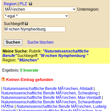
Region
|
PLZ
Unterregion:
Suchbegriff
Suche löschen
Meine Suche:
Rubrik:
"Naturwissenschaftliche
Berufe"
Suchbegriff:
"M nchen Nymphenburg "
Region:
"München"
Ergebnis:
0 Inserate
Keinen Eintrag gefunden
|
Naturwissenschaftliche Berufe MÃ¼nchen, Altstadt
|
Naturwissenschaftliche Berufe MÃ¼nchen, Schwabing
|
Naturwissenschaftliche Berufe MÃ¼nchen, Max-Vorstadt
|
Naturwissenschaftliche Berufe MÃ¼nchen, Schwanthaler
HÃ¶he
|
Naturwissenschaftliche Berufe MÃ¼nchen, Ludwig-
Vorstadt
|
Naturwissenschaftliche Berufe MÃ¼nchen, Isar-