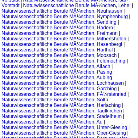
Vorstadt
|
Naturwissenschaftliche Berufe MÃ¼nchen, Lehel
|
Naturwissenschaftliche Berufe MÃ¼nchen, Neuhausen
|
Naturwissenschaftliche Berufe MÃ¼nchen, Nymphenburg
|
Naturwissenschaftliche Berufe MÃ¼nchen, Sendling
|
Naturwissenschaftliche Berufe MÃ¼nchen, Hadern
|
Naturwissenschaftliche Berufe MÃ¼nchen, Freimann
|
Naturwissenschaftliche Berufe MÃ¼nchen, Milbertshofen
|
Naturwissenschaftliche Berufe MÃ¼nchen, Hasenbergl
|
Naturwissenschaftliche Berufe MÃ¼nchen, Harthof
|
Naturwissenschaftliche Berufe MÃ¼nchen, Moosach
|
Naturwissenschaftliche Berufe MÃ¼nchen, Feldmoching
|
Naturwissenschaftliche Berufe MÃ¼nchen, Allach
|
Naturwissenschaftliche Berufe MÃ¼nchen, Pasing
|
Naturwissenschaftliche Berufe MÃ¼nchen, Aubing
|
Naturwissenschaftliche Berufe MÃ¼nchen, Lochhausen
|
Naturwissenschaftliche Berufe MÃ¼nchen, Garching
|
Naturwissenschaftliche Berufe MÃ¼nchen, FÃ¼rstenried
|
Naturwissenschaftliche Berufe MÃ¼nchen, Solln
|
Naturwissenschaftliche Berufe MÃ¼nchen, Harlaching
|
Naturwissenschaftliche Berufe MÃ¼nchen, Taufkirchen
|
Naturwissenschaftliche Berufe MÃ¼nchen, Stadelheim
|
Naturwissenschaftliche Berufe MÃ¼nchen, Au
|
Naturwissenschaftliche Berufe MÃ¼nchen, Unter-Giesing
|
Naturwissenschaftliche Berufe MÃ¼nchen, Ober-Giesing
|