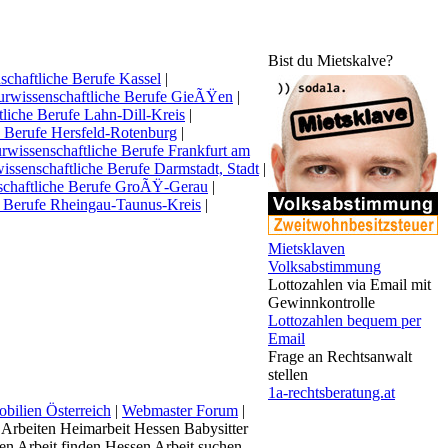
Bist du Mietskalve?
schaftliche Berufe Kassel
|
urwissenschaftliche Berufe GieÃŸen
|
liche Berufe Lahn-Dill-Kreis
|
e Berufe Hersfeld-Rotenburg
|
rwissenschaftliche Berufe Frankfurt am
issenschaftliche Berufe Darmstadt, Stadt
|
schaftliche Berufe GroÃŸ-Gerau
|
e Berufe Rheingau-Taunus-Kreis
|
Mietsklaven
Volksabstimmung
Lottozahlen via Email mit
Gewinnkontrolle
Lottozahlen bequem per
Email
Frage an Rechtsanwalt
stellen
1a-rechtsberatung.at
bilien Österreich
|
Webmaster Forum
|
 Arbeiten Heimarbeit Hessen Babysitter
n Arbeit finden Hessen Arbeit suchen