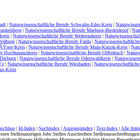
adt
|
Naturwissenschaftliche Berufe Schwalm-Eder-Kreis
|
Naturwissen
Frankenberg
|
Naturwissenschaftliche Berufe Marburg-Biedenkopf
|
Nat
kreis
|
Naturwissenschaftliche Berufe Wetteraukreis
|
Naturwissenschaft
eilburg
|
Naturwissenschaftliche Berufe Fulda
|
Naturwissenschaftlich
iÃŸner-Kreis
|
Naturwissenschaftliche Berufe Main-Kinzig-Kreis
|
Natu
fe Hochtaunuskreis
|
Naturwissenschaftliche Berufe Offenbach
|
Naturw
-Dieburg
|
Naturwissenschaftliche Berufe Odenwaldkreis
|
Naturwissen
Ÿe
|
Naturwissenschaftliche Berufe Wiesbaden
|
Naturwissenschaftlich
us-Kreis
schluss
|
Id-Index
|
Suchindex
|
Anzeigenindex
|
Text-Index
|
Alle Immo
ssen Stellenanzeigen Jobs Stellen Auschreiben Stellenausschreibungen
lpraktikum Hessen Hilfsarbeiter Manpower Jobbörse Hessen Bewerbunge