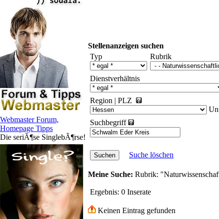
Stellenanzeigen suchen
Typ
Rubrik
Dienstverhältnis
Region
|
PLZ
Unt
Webmaster Forum,
Suchbegriff
Homepage Tipps
Die seriÃ¶se SinglebÃ¶rse!
Suche löschen
Meine Suche:
Rubrik:
"Naturwissenschaf
Ergebnis:
0 Inserate
Keinen Eintrag gefunden