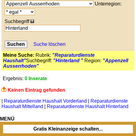
Unterregion:
Suchbegriff
Suche löschen
Meine Suche:
Rubrik:
"Reparaturdienste
Haushalt"
Suchbegriff:
"Hinterland "
Region:
"Appenzell
Ausserrhoden"
Ergebnis:
0 Inserate
Keinen Eintrag gefunden
|
Reparaturdienste Haushalt Vorderland
|
Reparaturdienste
Haushalt Mittelland
|
Reparaturdienste Haushalt Hinterland
MENÜ
Gratis Kleinanzeige schalten...