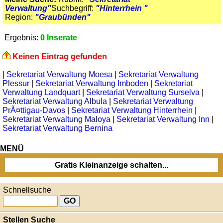
Verwaltung"
Suchbegriff:
"Hinterrhein "
Region:
"Graubünden"
Ergebnis:
0 Inserate
Keinen Eintrag gefunden
|
Sekretariat Verwaltung Moesa
|
Sekretariat Verwaltung
Plessur
|
Sekretariat Verwaltung Imboden
|
Sekretariat
Verwaltung Landquart
|
Sekretariat Verwaltung Surselva
|
Sekretariat Verwaltung Albula
|
Sekretariat Verwaltung
PrÃ¤ttigau-Davos
|
Sekretariat Verwaltung Hinterrhein
|
Sekretariat Verwaltung Maloya
|
Sekretariat Verwaltung Inn
|
Sekretariat Verwaltung Bernina
MENÜ
Gratis Kleinanzeige schalten...
Schnellsuche
Stellen Suche