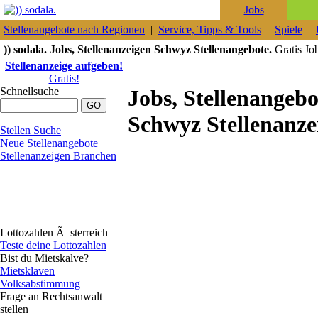
Jobs
Stellenangebote nach Regionen
|
Service, Tipps & Tools
|
Spiele
|
)) sodala. Jobs, Stellenanzeigen Schwyz Stellenangebote.
Gratis Job
Stellenanzeige aufgeben!
Gratis!
Schnellsuche
Jobs, Stellenangeb
Schwyz Stellenanze
Stellen Suche
Neue Stellenangebote
Stellenanzeigen Branchen
Lottozahlen Ã–sterreich
Teste deine Lottozahlen
Bist du Mietskalve?
Mietsklaven
Volksabstimmung
Frage an Rechtsanwalt
stellen