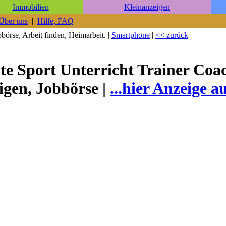
Immobilien
Kleinanzeigen
Über uns
|
Hilfe, FAQ
börse, Arbeit finden, Heimarbeit. |
Smartphone
|
<< zurück
|
ote Sport Unterricht Trainer Co
igen, Jobbörse |
...hier Anzeige a