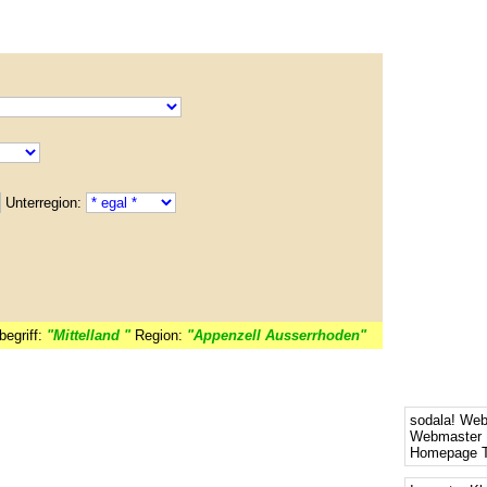
Unterregion:
egriff:
"Mittelland "
Region:
"Appenzell Ausserrhoden"
sodala! We
Webmaster 
Homepage T