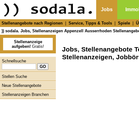
Jobs
Immob
Stellenangebote nach Regionen
|
Service, Tipps & Tools
|
Spiele
|
Ü
)) sodala. Jobs, Stellenanzeigen Appenzell Ausserrhoden Stellenangeb
Stellenanzeige
aufgeben!
Gratis!
Jobs, Stellenangebote T
Stellenanzeigen, Jobbör
Schnellsuche
Stellen Suche
Neue Stellenangebote
Stellenanzeigen Branchen