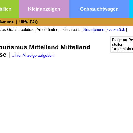
ilien
Kleinanzeigen
Gebrauchtwagen
ber uns
|
Hilfe, FAQ
ote.
Gratis Jobbörse, Arbeit finden, Heimarbeit. |
Smartphone
|
<< zurück
|
Frage an Re
stellen
ourismus Mittelland Mittelland
1a-rechtsbe
se |
...hier Anzeige aufgeben!