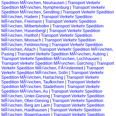
Spedition MÃ¼nchen, Neuhausen
|
Transport Verkehr
Spedition MÃ¼nchen, Nymphenburg
|
Transport Verkehr
Spedition MÃ¼nchen, Sendling
|
Transport Verkehr Spedition
MÃ¼nchen, Hadern
|
Transport Verkehr Spedition
MÃ¼nchen, Freimann
|
Transport Verkehr Spedition
MÃ¼nchen, Milbertshofen
|
Transport Verkehr Spedition
MÃ¼nchen, Hasenbergl
|
Transport Verkehr Spedition
MÃ¼nchen, Harthof
|
Transport Verkehr Spedition
MÃ¼nchen, Moosach
|
Transport Verkehr Spedition
MÃ¼nchen, Feldmoching
|
Transport Verkehr Spedition
MÃ¼nchen, Allach
|
Transport Verkehr Spedition MÃ¼nchen,
Pasing
|
Transport Verkehr Spedition MÃ¼nchen, Aubing
|
Transport Verkehr Spedition MÃ¼nchen, Lochhausen
|
Transport Verkehr Spedition MÃ¼nchen, Garching
|
Transport
Verkehr Spedition MÃ¼nchen, FÃ¼rstenried
|
Transport
Verkehr Spedition MÃ¼nchen, Solln
|
Transport Verkehr
Spedition MÃ¼nchen, Harlaching
|
Transport Verkehr
Spedition MÃ¼nchen, Taufkirchen
|
Transport Verkehr
Spedition MÃ¼nchen, Stadelheim
|
Transport Verkehr
Spedition MÃ¼nchen, Au
|
Transport Verkehr Spedition
MÃ¼nchen, Unter-Giesing
|
Transport Verkehr Spedition
MÃ¼nchen, Ober-Giesing
|
Transport Verkehr Spedition
MÃ¼nchen, Berg am Laim
|
Transport Verkehr Spedition
MÃ¼nchen, Haidhausen
|
Transport Verkehr Spedition
MÃ¼nchen, Bogenhausen
|
Transport Verkehr Spedition