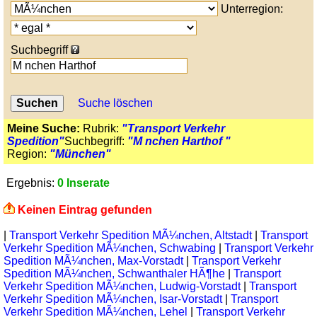
Unterregion:
Suchbegriff
Suche löschen
Meine Suche:
Rubrik:
"Transport Verkehr
Spedition"
Suchbegriff:
"M nchen Harthof "
Region:
"München"
Ergebnis:
0 Inserate
Keinen Eintrag gefunden
|
Transport Verkehr Spedition MÃ¼nchen, Altstadt
|
Transport
Verkehr Spedition MÃ¼nchen, Schwabing
|
Transport Verkehr
Spedition MÃ¼nchen, Max-Vorstadt
|
Transport Verkehr
Spedition MÃ¼nchen, Schwanthaler HÃ¶he
|
Transport
Verkehr Spedition MÃ¼nchen, Ludwig-Vorstadt
|
Transport
Verkehr Spedition MÃ¼nchen, Isar-Vorstadt
|
Transport
Verkehr Spedition MÃ¼nchen, Lehel
|
Transport Verkehr