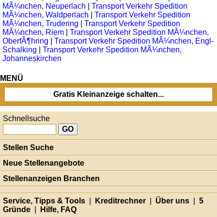
MÃ¼nchen, Neuperlach
|
Transport Verkehr Spedition
MÃ¼nchen, Waldperlach
|
Transport Verkehr Spedition
MÃ¼nchen, Trudering
|
Transport Verkehr Spedition
MÃ¼nchen, Riem
|
Transport Verkehr Spedition MÃ¼nchen,
OberfÃ¶hring
|
Transport Verkehr Spedition MÃ¼nchen, Engl-
Schalking
|
Transport Verkehr Spedition MÃ¼nchen,
Johanneskirchen
MENÜ
Gratis Kleinanzeige schalten...
Schnellsuche
Stellen Suche
Neue Stellenangebote
Stellenanzeigen Branchen
Service, Tipps & Tools
|
Kreditrechner
|
Über uns
|
5
Gründe
|
Hilfe, FAQ