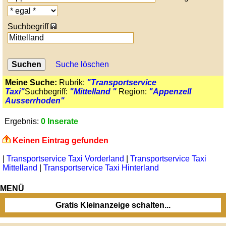
Suchbegriff
Suche löschen
Meine Suche:
Rubrik:
"Transportservice
Taxi"
Suchbegriff:
"Mittelland "
Region:
"Appenzell
Ausserrhoden"
Ergebnis:
0 Inserate
Keinen Eintrag gefunden
|
Transportservice Taxi Vorderland
|
Transportservice Taxi
Mittelland
|
Transportservice Taxi Hinterland
MENÜ
Gratis Kleinanzeige schalten...