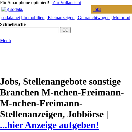
Für Smartphone optimiert!
|
Zur Vollansicht
Jobs
sodala.net
| Immobilien
| Kleinanzeigen
| Gebrauchtwagen
| Motorrad
Schnellsuche
Menü
Jobs, Stellenangebote sonstige
Branchen M-nchen-Freimann-
M-nchen-Freimann-
Stellenanzeigen, Jobbörse |
...hier Anzeige aufgeben!