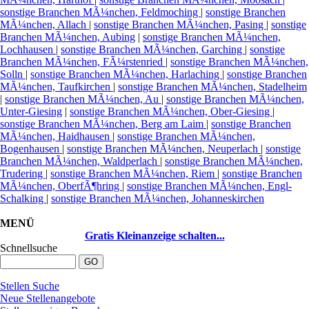
sonstige Branchen MÃ¼nchen, Feldmoching
|
sonstige Branchen
MÃ¼nchen, Allach
|
sonstige Branchen MÃ¼nchen, Pasing
|
sonstige
Branchen MÃ¼nchen, Aubing
|
sonstige Branchen MÃ¼nchen,
Lochhausen
|
sonstige Branchen MÃ¼nchen, Garching
|
sonstige
Branchen MÃ¼nchen, FÃ¼rstenried
|
sonstige Branchen MÃ¼nchen,
Solln
|
sonstige Branchen MÃ¼nchen, Harlaching
|
sonstige Branchen
MÃ¼nchen, Taufkirchen
|
sonstige Branchen MÃ¼nchen, Stadelheim
|
sonstige Branchen MÃ¼nchen, Au
|
sonstige Branchen MÃ¼nchen,
Unter-Giesing
|
sonstige Branchen MÃ¼nchen, Ober-Giesing
|
sonstige Branchen MÃ¼nchen, Berg am Laim
|
sonstige Branchen
MÃ¼nchen, Haidhausen
|
sonstige Branchen MÃ¼nchen,
Bogenhausen
|
sonstige Branchen MÃ¼nchen, Neuperlach
|
sonstige
Branchen MÃ¼nchen, Waldperlach
|
sonstige Branchen MÃ¼nchen,
Trudering
|
sonstige Branchen MÃ¼nchen, Riem
|
sonstige Branchen
MÃ¼nchen, OberfÃ¶hring
|
sonstige Branchen MÃ¼nchen, Engl-
Schalking
|
sonstige Branchen MÃ¼nchen, Johanneskirchen
MENÜ
Gratis Kleinanzeige schalten...
Schnellsuche
Stellen Suche
Neue Stellenangebote