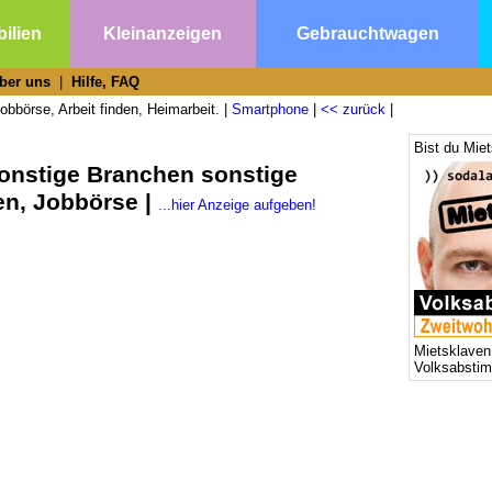
ilien
Kleinanzeigen
Gebrauchtwagen
ber uns
|
Hilfe, FAQ
obbörse, Arbeit finden, Heimarbeit. |
Smartphone
|
<< zurück
|
Bist du Mie
sonstige Branchen sonstige
en, Jobbörse |
...hier Anzeige aufgeben!
Mietsklaven
Volksabsti