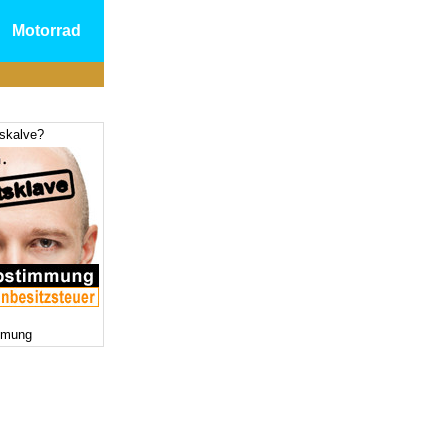
Motorrad
tskalve?
mmung