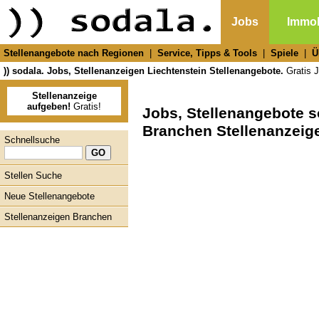
Jobs
Immob
Stellenangebote nach Regionen
|
Service, Tipps & Tools
|
Spiele
|
Ü
)) sodala. Jobs, Stellenanzeigen Liechtenstein Stellenangebote.
Gratis J
Stellenanzeige
aufgeben!
Gratis!
Jobs, Stellenangebote 
Branchen Stellenanzeig
Schnellsuche
Stellen Suche
Neue Stellenangebote
Stellenanzeigen Branchen