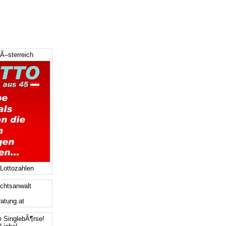
 Ã–sterreich
 Lottozahlen
chtsanwalt
ratung.at
e SinglebÃ¶rse!