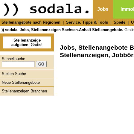
Jobs
Immob
Stellenangebote nach Regionen
|
Service, Tipps & Tools
|
Spiele
|
Ü
)) sodala. Jobs, Stellenanzeigen Sachsen-Anhalt Stellenangebote.
Gratis
Stellenanzeige
aufgeben!
Gratis!
Jobs, Stellenangebote 
Stellenanzeigen, Jobbö
Schnellsuche
Stellen Suche
Neue Stellenangebote
Stellenanzeigen Branchen