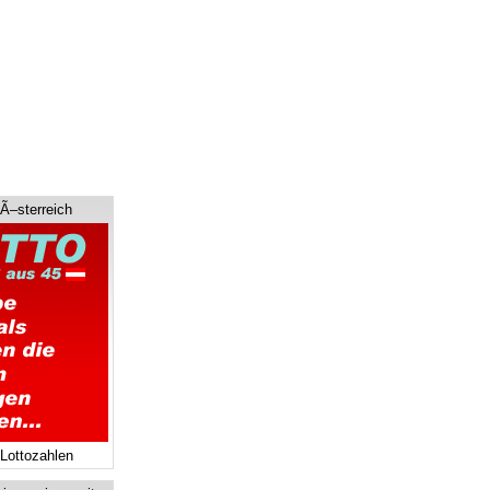
 Ã–sterreich
 Lottozahlen