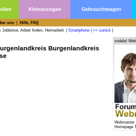
ilien
Kleinanzeigen
Gebrauchtwagen
ber uns
|
Hilfe, FAQ
 Jobbörse, Arbeit finden, Heimarbeit. |
Smartphone
|
<< zurück
|
sodala! Web
Burgenlandkreis Burgenlandkreis
rse
Webmaster 
Homepage T