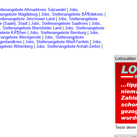
ellenangebote Altmarkkreis Salzwedel
|
Jobs,
enangebote Magdeburg
|
Jobs, Stellenangebote BÃ¶rdekreis
|
tellenangebote Jerichower Land
|
Jobs, Stellenangebote
e (Saale), Stadt
|
Jobs, Stellenangebote Saalkreis
|
Jobs,
, Stellenangebote Mansfelder Land
|
Jobs, Stellenangebote
gebote KÃ¶then
|
Jobs, Stellenangebote Bernburg
|
Jobs,
enangebote Wernigerode
|
Jobs, Stellenangebote
genlandkreis
|
Jobs, Stellenangebote WeiÃŸenfels
|
Jobs,
ngebote Wittenberg
|
Jobs, Stellenangebote Anhalt-Zerbst
|
Lottozahlen
Teste deine