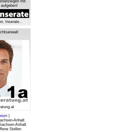
einanzeigen mit
s aufgeben!
n, Inserate...
chtsanwalt
ratung.at
orum
|
Sachsen-Anhalt
 Sachsen-Anhalt
fene Stellen