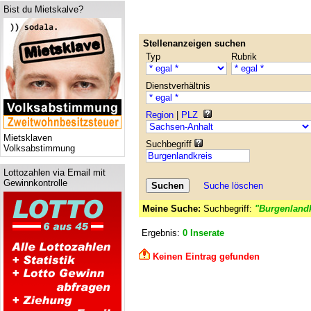
Bist du Mietskalve?
Stellenanzeigen suchen
Typ
Rubrik
Dienstverhältnis
Region
|
PLZ
Mietsklaven
Suchbegriff
Volksabstimmung
Lottozahlen via Email mit
Gewinnkontrolle
Suche löschen
Meine Suche:
Suchbegriff:
"Burgenlandk
Ergebnis:
0 Inserate
Keinen Eintrag gefunden