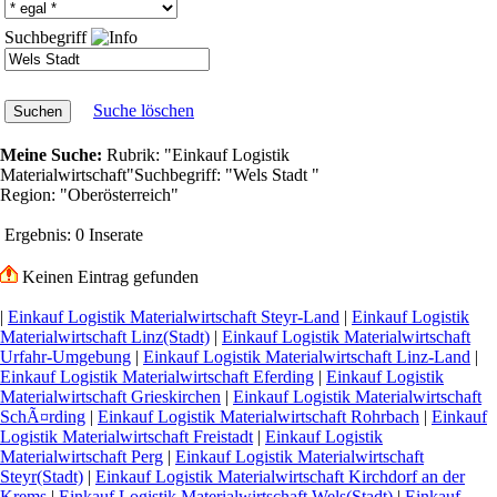
Suchbegriff
Suche löschen
Meine Suche:
Rubrik:
"Einkauf Logistik
Materialwirtschaft"
Suchbegriff:
"Wels Stadt "
Region:
"Oberösterreich"
Ergebnis:
0 Inserate
Keinen Eintrag gefunden
|
Einkauf Logistik Materialwirtschaft Steyr-Land
|
Einkauf Logistik
Materialwirtschaft Linz(Stadt)
|
Einkauf Logistik Materialwirtschaft
Urfahr-Umgebung
|
Einkauf Logistik Materialwirtschaft Linz-Land
|
Einkauf Logistik Materialwirtschaft Eferding
|
Einkauf Logistik
Materialwirtschaft Grieskirchen
|
Einkauf Logistik Materialwirtschaft
SchÃ¤rding
|
Einkauf Logistik Materialwirtschaft Rohrbach
|
Einkauf
Logistik Materialwirtschaft Freistadt
|
Einkauf Logistik
Materialwirtschaft Perg
|
Einkauf Logistik Materialwirtschaft
Steyr(Stadt)
|
Einkauf Logistik Materialwirtschaft Kirchdorf an der
Krems
|
Einkauf Logistik Materialwirtschaft Wels(Stadt)
|
Einkauf