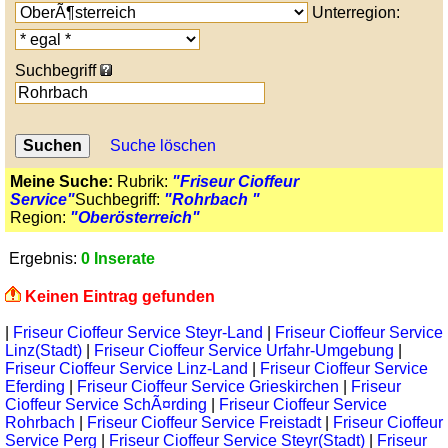
Unterregion:
Suchbegriff
Suche löschen
Meine Suche:
Rubrik:
"Friseur Cioffeur
Service"
Suchbegriff:
"Rohrbach "
Region:
"Oberösterreich"
Ergebnis:
0 Inserate
Keinen Eintrag gefunden
|
Friseur Cioffeur Service Steyr-Land
|
Friseur Cioffeur Service
Linz(Stadt)
|
Friseur Cioffeur Service Urfahr-Umgebung
|
Friseur Cioffeur Service Linz-Land
|
Friseur Cioffeur Service
Eferding
|
Friseur Cioffeur Service Grieskirchen
|
Friseur
Cioffeur Service SchÃ¤rding
|
Friseur Cioffeur Service
Rohrbach
|
Friseur Cioffeur Service Freistadt
|
Friseur Cioffeur
Service Perg
|
Friseur Cioffeur Service Steyr(Stadt)
|
Friseur