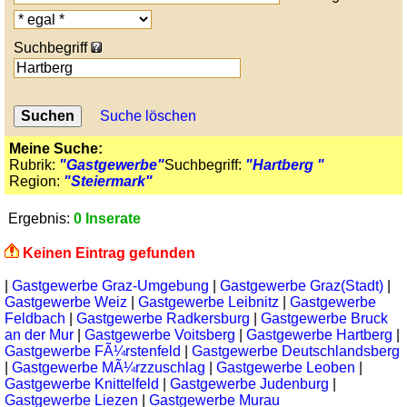
Suchbegriff
Suche löschen
Meine Suche:
Rubrik:
"Gastgewerbe"
Suchbegriff:
"Hartberg "
Region:
"Steiermark"
Ergebnis:
0 Inserate
Keinen Eintrag gefunden
|
Gastgewerbe Graz-Umgebung
|
Gastgewerbe Graz(Stadt)
|
Gastgewerbe Weiz
|
Gastgewerbe Leibnitz
|
Gastgewerbe
Feldbach
|
Gastgewerbe Radkersburg
|
Gastgewerbe Bruck
an der Mur
|
Gastgewerbe Voitsberg
|
Gastgewerbe Hartberg
|
Gastgewerbe FÃ¼rstenfeld
|
Gastgewerbe Deutschlandsberg
|
Gastgewerbe MÃ¼rzzuschlag
|
Gastgewerbe Leoben
|
Gastgewerbe Knittelfeld
|
Gastgewerbe Judenburg
|
Gastgewerbe Liezen
|
Gastgewerbe Murau