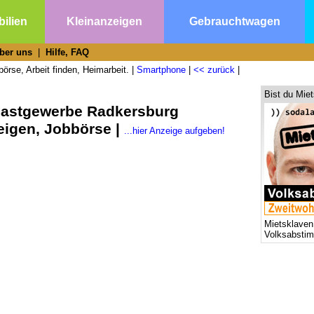
ilien
Kleinanzeigen
Gebrauchtwagen
ber uns
|
Hilfe, FAQ
örse, Arbeit finden, Heimarbeit. |
Smartphone
|
<< zurück
|
Bist du Mie
Gastgewerbe Radkersburg
eigen, Jobbörse |
...hier Anzeige aufgeben!
Mietsklaven
Volksabsti