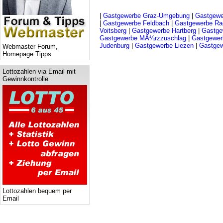
|
Gastgewerbe Graz-Umgebung
|
Gastgewe
|
Gastgewerbe Feldbach
|
Gastgewerbe Ra
Voitsberg
|
Gastgewerbe Hartberg
|
Gastge
Gastgewerbe MÃ¼rzzuschlag
|
Gastgewer
Judenburg
|
Gastgewerbe Liezen
|
Gastgew
Webmaster Forum,
Homepage Tipps
Lottozahlen via Email mit
Gewinnkontrolle
Lottozahlen bequem per
Email