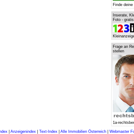
Finde deine 
Inserate, Kl
Foto - grati
Kleinanzeige
Frage an Re
stellen
1a-rechtsbe
ndex
|
Anzeigenindex
|
Text-Index
|
Alle Immobilien Österreich
|
Webmaster F