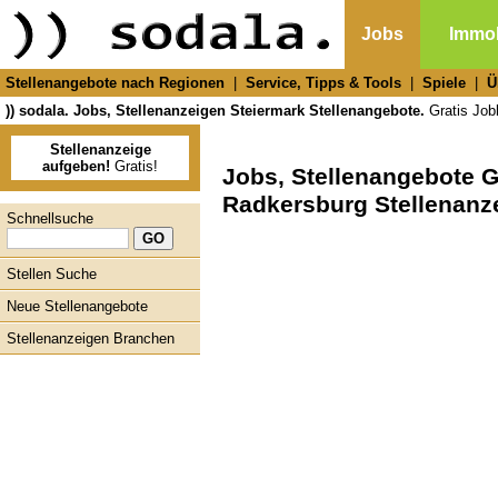
Jobs
Immob
Stellenangebote nach Regionen
|
Service, Tipps & Tools
|
Spiele
|
Ü
)) sodala. Jobs, Stellenanzeigen Steiermark Stellenangebote.
Gratis Jobb
Stellenanzeige
aufgeben!
Gratis!
Jobs, Stellenangebote 
Radkersburg Stellenanz
Schnellsuche
Stellen Suche
Neue Stellenangebote
Stellenanzeigen Branchen