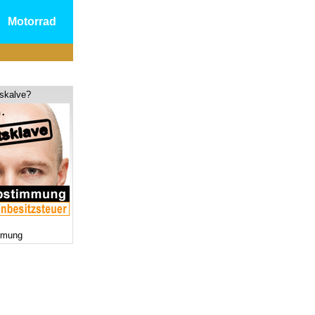
Motorrad
tskalve?
mmung