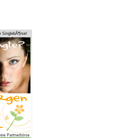
e SinglebÃ¶rse!