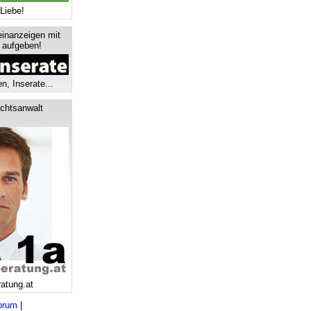
Liebe!
einanzeigen mit
s aufgeben!
n, Inserate...
chtsanwalt
ratung.at
orum
|