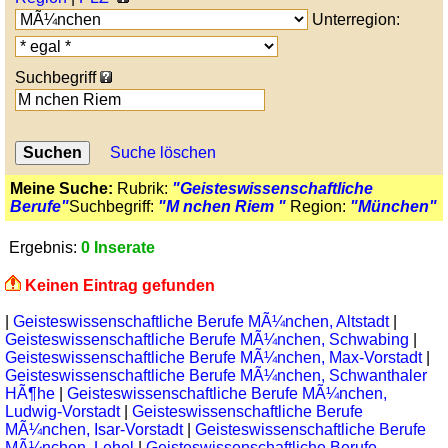
Unterregion:
Suchbegriff
Suche löschen
Meine Suche:
Rubrik:
"Geisteswissenschaftliche
Berufe"
Suchbegriff:
"M nchen Riem "
Region:
"München"
Ergebnis:
0 Inserate
Keinen Eintrag gefunden
|
Geisteswissenschaftliche Berufe MÃ¼nchen, Altstadt
|
Geisteswissenschaftliche Berufe MÃ¼nchen, Schwabing
|
Geisteswissenschaftliche Berufe MÃ¼nchen, Max-Vorstadt
|
Geisteswissenschaftliche Berufe MÃ¼nchen, Schwanthaler
HÃ¶he
|
Geisteswissenschaftliche Berufe MÃ¼nchen,
Ludwig-Vorstadt
|
Geisteswissenschaftliche Berufe
MÃ¼nchen, Isar-Vorstadt
|
Geisteswissenschaftliche Berufe
MÃ¼nchen, Lehel
|
Geisteswissenschaftliche Berufe