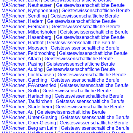
MÃ¼nchen, Neuhausen
|
Geisteswissenschaftliche Berufe
MÃ¼nchen, Nymphenburg
|
Geisteswissenschaftliche Berufe
MÃ¼nchen, Sendling
|
Geisteswissenschaftliche Berufe
MÃ¼nchen, Hadern
|
Geisteswissenschaftliche Berufe
MÃ¼nchen, Freimann
|
Geisteswissenschaftliche Berufe
MÃ¼nchen, Milbertshofen
|
Geisteswissenschaftliche Berufe
MÃ¼nchen, Hasenbergl
|
Geisteswissenschaftliche Berufe
MÃ¼nchen, Harthof
|
Geisteswissenschaftliche Berufe
MÃ¼nchen, Moosach
|
Geisteswissenschaftliche Berufe
MÃ¼nchen, Feldmoching
|
Geisteswissenschaftliche Berufe
MÃ¼nchen, Allach
|
Geisteswissenschaftliche Berufe
MÃ¼nchen, Pasing
|
Geisteswissenschaftliche Berufe
MÃ¼nchen, Aubing
|
Geisteswissenschaftliche Berufe
MÃ¼nchen, Lochhausen
|
Geisteswissenschaftliche Berufe
MÃ¼nchen, Garching
|
Geisteswissenschaftliche Berufe
MÃ¼nchen, FÃ¼rstenried
|
Geisteswissenschaftliche Berufe
MÃ¼nchen, Solln
|
Geisteswissenschaftliche Berufe
MÃ¼nchen, Harlaching
|
Geisteswissenschaftliche Berufe
MÃ¼nchen, Taufkirchen
|
Geisteswissenschaftliche Berufe
MÃ¼nchen, Stadelheim
|
Geisteswissenschaftliche Berufe
MÃ¼nchen, Au
|
Geisteswissenschaftliche Berufe
MÃ¼nchen, Unter-Giesing
|
Geisteswissenschaftliche Berufe
MÃ¼nchen, Ober-Giesing
|
Geisteswissenschaftliche Berufe
MÃ¼nchen, Berg am Laim
|
Geisteswissenschaftliche Berufe