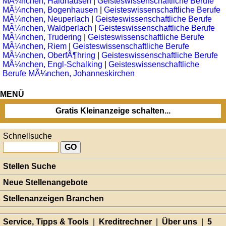
MÃ¼nchen, Haidhausen
|
Geisteswissenschaftliche Berufe
MÃ¼nchen, Bogenhausen
|
Geisteswissenschaftliche Berufe
MÃ¼nchen, Neuperlach
|
Geisteswissenschaftliche Berufe
MÃ¼nchen, Waldperlach
|
Geisteswissenschaftliche Berufe
MÃ¼nchen, Trudering
|
Geisteswissenschaftliche Berufe
MÃ¼nchen, Riem
|
Geisteswissenschaftliche Berufe
MÃ¼nchen, OberfÃ¶hring
|
Geisteswissenschaftliche Berufe
MÃ¼nchen, Engl-Schalking
|
Geisteswissenschaftliche
Berufe MÃ¼nchen, Johanneskirchen
MENÜ
Gratis Kleinanzeige schalten...
Schnellsuche
Stellen Suche
Neue Stellenangebote
Stellenanzeigen Branchen
Service, Tipps & Tools
|
Kreditrechner
|
Über uns
|
5