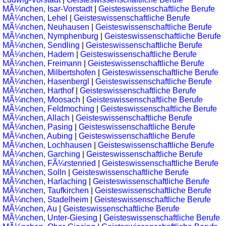
MÃ¼nchen, Isar-Vorstadt
|
Geisteswissenschaftliche Berufe
MÃ¼nchen, Lehel
|
Geisteswissenschaftliche Berufe
MÃ¼nchen, Neuhausen
|
Geisteswissenschaftliche Berufe
MÃ¼nchen, Nymphenburg
|
Geisteswissenschaftliche Berufe
MÃ¼nchen, Sendling
|
Geisteswissenschaftliche Berufe
MÃ¼nchen, Hadern
|
Geisteswissenschaftliche Berufe
MÃ¼nchen, Freimann
|
Geisteswissenschaftliche Berufe
MÃ¼nchen, Milbertshofen
|
Geisteswissenschaftliche Berufe
MÃ¼nchen, Hasenbergl
|
Geisteswissenschaftliche Berufe
MÃ¼nchen, Harthof
|
Geisteswissenschaftliche Berufe
MÃ¼nchen, Moosach
|
Geisteswissenschaftliche Berufe
MÃ¼nchen, Feldmoching
|
Geisteswissenschaftliche Berufe
MÃ¼nchen, Allach
|
Geisteswissenschaftliche Berufe
MÃ¼nchen, Pasing
|
Geisteswissenschaftliche Berufe
MÃ¼nchen, Aubing
|
Geisteswissenschaftliche Berufe
MÃ¼nchen, Lochhausen
|
Geisteswissenschaftliche Berufe
MÃ¼nchen, Garching
|
Geisteswissenschaftliche Berufe
MÃ¼nchen, FÃ¼rstenried
|
Geisteswissenschaftliche Berufe
MÃ¼nchen, Solln
|
Geisteswissenschaftliche Berufe
MÃ¼nchen, Harlaching
|
Geisteswissenschaftliche Berufe
MÃ¼nchen, Taufkirchen
|
Geisteswissenschaftliche Berufe
MÃ¼nchen, Stadelheim
|
Geisteswissenschaftliche Berufe
MÃ¼nchen, Au
|
Geisteswissenschaftliche Berufe
MÃ¼nchen, Unter-Giesing
|
Geisteswissenschaftliche Berufe