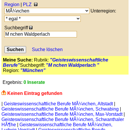
Region
|
PLZ
Unterregion:
Suchbegriff
Suche löschen
Meine Suche:
Rubrik:
"Geisteswissenschaftliche
Berufe"
Suchbegriff:
"M nchen Waldperlach "
Region:
"München"
Ergebnis:
0 Inserate
Keinen Eintrag gefunden
|
Geisteswissenschaftliche Berufe MÃ¼nchen, Altstadt
|
Geisteswissenschaftliche Berufe MÃ¼nchen, Schwabing
|
Geisteswissenschaftliche Berufe MÃ¼nchen, Max-Vorstadt
|
Geisteswissenschaftliche Berufe MÃ¼nchen, Schwanthaler
HÃ¶he
|
Geisteswissenschaftliche Berufe MÃ¼nchen,
Ludwig-Vorstadt
|
Geisteswissenschaftliche Berufe