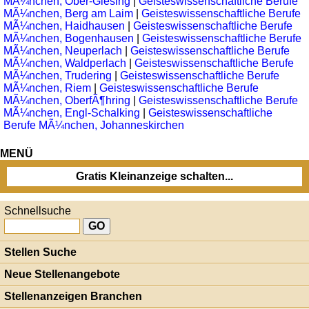
MÃ¼nchen, Ober-Giesing
|
Geisteswissenschaftliche Berufe
MÃ¼nchen, Berg am Laim
|
Geisteswissenschaftliche Berufe
MÃ¼nchen, Haidhausen
|
Geisteswissenschaftliche Berufe
MÃ¼nchen, Bogenhausen
|
Geisteswissenschaftliche Berufe
MÃ¼nchen, Neuperlach
|
Geisteswissenschaftliche Berufe
MÃ¼nchen, Waldperlach
|
Geisteswissenschaftliche Berufe
MÃ¼nchen, Trudering
|
Geisteswissenschaftliche Berufe
MÃ¼nchen, Riem
|
Geisteswissenschaftliche Berufe
MÃ¼nchen, OberfÃ¶hring
|
Geisteswissenschaftliche Berufe
MÃ¼nchen, Engl-Schalking
|
Geisteswissenschaftliche
Berufe MÃ¼nchen, Johanneskirchen
MENÜ
Gratis Kleinanzeige schalten...
Schnellsuche
Stellen Suche
Neue Stellenangebote
Stellenanzeigen Branchen