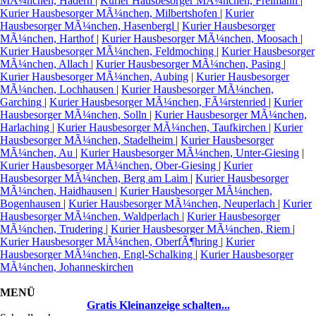
MÃ¼nchen, Hadern
|
Kurier Hausbesorger MÃ¼nchen, Freimann
|
Kurier Hausbesorger MÃ¼nchen, Milbertshofen
|
Kurier
Hausbesorger MÃ¼nchen, Hasenbergl
|
Kurier Hausbesorger
MÃ¼nchen, Harthof
|
Kurier Hausbesorger MÃ¼nchen, Moosach
|
Kurier Hausbesorger MÃ¼nchen, Feldmoching
|
Kurier Hausbesorger
MÃ¼nchen, Allach
|
Kurier Hausbesorger MÃ¼nchen, Pasing
|
Kurier Hausbesorger MÃ¼nchen, Aubing
|
Kurier Hausbesorger
MÃ¼nchen, Lochhausen
|
Kurier Hausbesorger MÃ¼nchen,
Garching
|
Kurier Hausbesorger MÃ¼nchen, FÃ¼rstenried
|
Kurier
Hausbesorger MÃ¼nchen, Solln
|
Kurier Hausbesorger MÃ¼nchen,
Harlaching
|
Kurier Hausbesorger MÃ¼nchen, Taufkirchen
|
Kurier
Hausbesorger MÃ¼nchen, Stadelheim
|
Kurier Hausbesorger
MÃ¼nchen, Au
|
Kurier Hausbesorger MÃ¼nchen, Unter-Giesing
|
Kurier Hausbesorger MÃ¼nchen, Ober-Giesing
|
Kurier
Hausbesorger MÃ¼nchen, Berg am Laim
|
Kurier Hausbesorger
MÃ¼nchen, Haidhausen
|
Kurier Hausbesorger MÃ¼nchen,
Bogenhausen
|
Kurier Hausbesorger MÃ¼nchen, Neuperlach
|
Kurier
Hausbesorger MÃ¼nchen, Waldperlach
|
Kurier Hausbesorger
MÃ¼nchen, Trudering
|
Kurier Hausbesorger MÃ¼nchen, Riem
|
Kurier Hausbesorger MÃ¼nchen, OberfÃ¶hring
|
Kurier
Hausbesorger MÃ¼nchen, Engl-Schalking
|
Kurier Hausbesorger
MÃ¼nchen, Johanneskirchen
MENÜ
Gratis Kleinanzeige schalten...