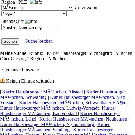
Region
|
PLZ
Unterregion:
Suchbegriff
Suche löschen
Meine Suche:
Rubrik:
"Kurier Hausbesorger"
Suchbegriff:
"M nchen
Ober Giesing "
Region:
"München"
Ergebnis:
0 Inserate
Keinen Eintrag gefunden
|
Kurier Hausbesorger MÃ¼nchen, Altstadt
|
Kurier Hausbesorger
MÃ¼nchen, Schwabing
|
Kurier Hausbesorger MÃ¼nchen, Max-
Vorstadt
|
Kurier Hausbesorger MÃ¼nchen, Schwanthaler HÃ¶he
|
Kurier Hausbesorger MÃ¼nchen, Ludwig-Vorstadt
|
Kurier
Hausbesorger MÃ¼nchen, Isar-Vorstadt
|
Kurier Hausbesorger
MÃ¼nchen, Lehel
|
Kurier Hausbesorger MÃ¼nchen, Neuhausen
|
Kurier Hausbesorger MÃ¼nchen, Nymphenburg
|
Kurier
Hausbesorger MÃ¼nchen, Sendling
|
Kurier Hausbesorger